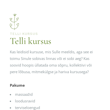
TELLI KURSUS
Telli kursus
Kas leidisid kursuse, mis Sulle meeldis, aga see ei
toimu Sinule sobivas linnas või ei sobi aeg? Kas
soovid hoopis üllatada oma sõpru, kollektiivi või
pere lõbusa, mitmekülgse ja hariva kursusega?
Pakume
massaažid
loodusravid
terviseloengud