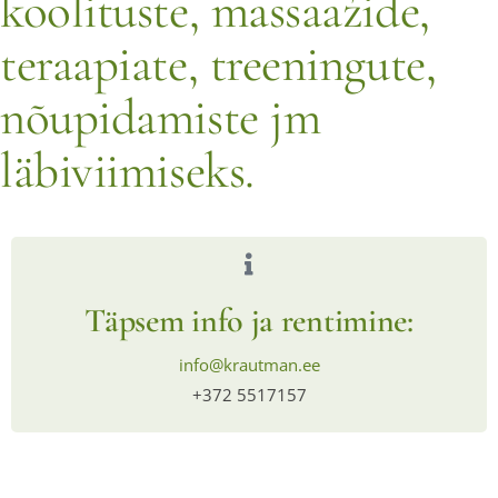
koolituste, massaaźide,
teraapiate, treeningute,
nõupidamiste jm
läbiviimiseks.
Täpsem info ja rentimine:
info@krautman.ee
+372 5517157