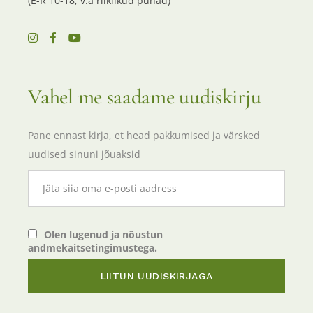
(E-R 10-18, v.a riiklikud pühad)
Vahel me saadame uudiskirju
Pane ennast kirja, et head pakkumised ja värsked
uudised sinuni jõuaksid
Olen lugenud ja nõustun
andmekaitsetingimustega.