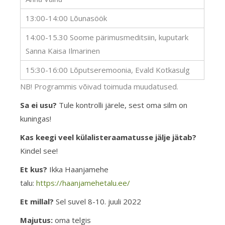
13:00-14:00 Lõunasöök
14:00-15.30 Soome pärimusmeditsiin, kuputark
Sanna Kaisa Ilmarinen
15:30-16:00 Lõputseremoonia, Evald Kotkasulg
NB! Programmis võivad toimuda muudatused.
Sa ei usu?
Tule kontrolli järele, sest oma silm on
kuningas!
Kas keegi veel külalisteraamatusse jälje jätab?
Kindel see!
Et kus?
Ikka Haanjamehe
talu:
https://haanjamehetalu.ee/
Et millal?
Sel suvel
8-10. juuli 2022
Majutus:
oma telgis