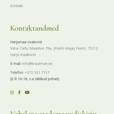
Kontakt
Kontaktandmed
Harjumaa osakond:
Vana-Tartu Maantee 79a, (Peetri Maja) Peetri, 75312
Harju maakond
E-mail:
info@krautman.ee
Telefon:
+372 551 7157
(E-R 10-18, v.a riiklikud pühad)
Vahel me saadame uudiskirju