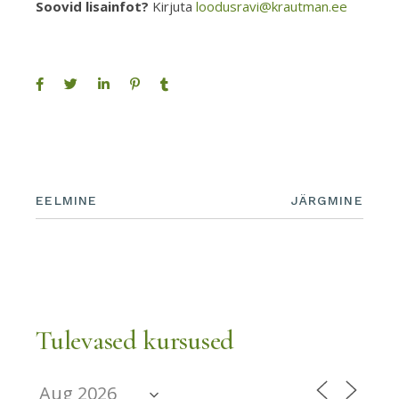
Soovid lisainfot?
Kirjuta
loodusravi@krautman.ee
EELMINE
JÄRGMINE
Tulevased kursused