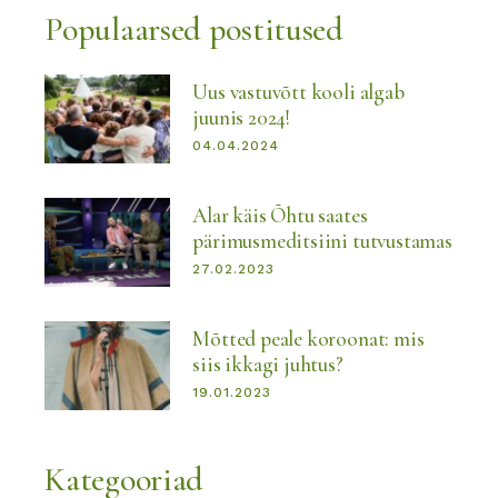
Populaarsed postitused
Uus vastuvõtt kooli algab
juunis 2024!
04.04.2024
Alar käis Õhtu saates
pärimusmeditsiini tutvustamas
27.02.2023
Mõtted peale koroonat: mis
siis ikkagi juhtus?
19.01.2023
Kategooriad