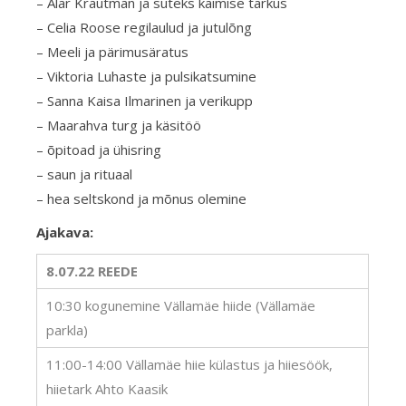
– Alar Krautman ja suteks käimise tarkus
– Celia Roose regilaulud ja jutulõng
– Meeli ja pärimusäratus
– Viktoria Luhaste ja pulsikatsumine
– Sanna Kaisa Ilmarinen ja verikupp
– Maarahva turg ja käsitöö
– õpitoad ja ühisring
– saun ja rituaal
– hea seltskond ja mõnus olemine
Ajakava:
8.07.22 REEDE
10:30 kogunemine Vällamäe hiide (Vällamäe
parkla)
11:00-14:00 Vällamäe hiie külastus ja hiiesöök,
hiietark Ahto Kaasik