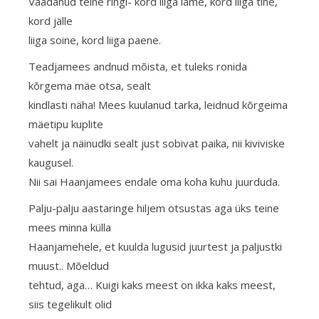
Vaadanud teine ringi- kord liiga lame, kord liiga tihe,
kord jälle
liiga soine, kord liiga paene.
Teadjamees andnud mõista, et tuleks ronida
kõrgema mäe otsa, sealt
kindlasti näha! Mees kuulanud tarka, leidnud kõrgeima
mäetipu kuplite
vahelt ja näinudki sealt just sobivat paika, nii kiviviske
kaugusel.
Nii sai Haanjamees endale oma koha kuhu juurduda.
Palju-palju aastaringe hiljem otsustas aga üks teine
mees minna külla
Haanjamehele, et kuulda lugusid juurtest ja paljustki
muust.. Mõeldud
tehtud, aga… Kuigi kaks meest on ikka kaks meest,
siis tegelikult olid