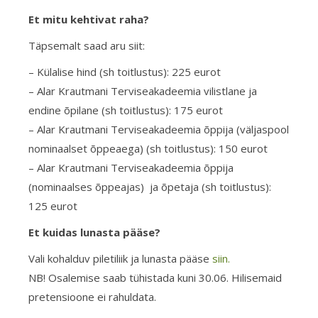
Et mitu kehtivat raha?
Täpsemalt saad aru siit:
– Külalise hind (sh toitlustus): 225 eurot
– Alar Krautmani Terviseakadeemia vilistlane ja
endine õpilane (sh toitlustus): 175 eurot
– Alar Krautmani Terviseakadeemia õppija (väljaspool
nominaalset õppeaega) (sh toitlustus): 150 eurot
– Alar Krautmani Terviseakadeemia õppija
(nominaalses õppeajas) ja õpetaja (sh toitlustus):
125 eurot
Et kuidas lunasta pääse?
Vali kohalduv piletiliik ja lunasta pääse
siin.
NB! Osalemise saab tühistada kuni 30.06. Hilisemaid
pretensioone ei rahuldata.