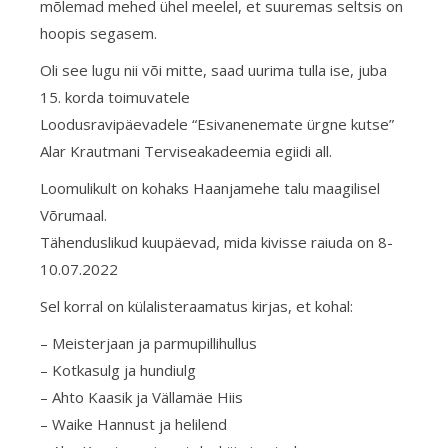
mõlemad mehed ühel meelel, et suuremas seltsis on
hoopis segasem.
Oli see lugu nii või mitte, saad uurima tulla ise, juba
15. korda toimuvatele
Loodusravipäevadele “Esivanenemate ürgne kutse”
Alar Krautmani Terviseakadeemia egiidi all.
Loomulikult on kohaks Haanjamehe talu maagilisel
Võrumaal.
Tähenduslikud kuupäevad, mida kivisse raiuda on 8-
10.07.2022
Sel korral on külalisteraamatus kirjas, et kohal:
– Meisterjaan ja parmupillihullus
– Kotkasulg ja hundiulg
– Ahto Kaasik ja Vällamäe Hiis
– Waike Hannust ja helilend