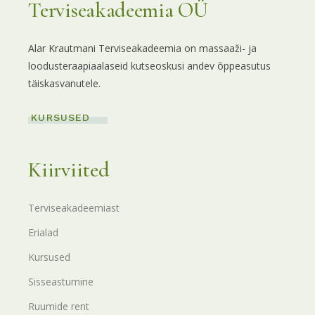
Terviseakadeemia OÜ
Alar Krautmani Terviseakadeemia on massaaži- ja
loodusteraapiaalaseid kutseoskusi andev õppeasutus
täiskasvanutele.
KURSUSED
Kiirviited
Terviseakadeemiast
Erialad
Kursused
Sisseastumine
Ruumide rent