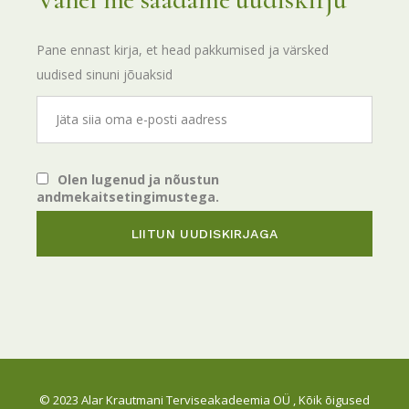
Pane ennast kirja, et head pakkumised ja värsked
uudised sinuni jõuaksid
Olen lugenud ja nõustun
andmekaitsetingimustega.
© 2023
Alar Krautmani Terviseakadeemia OÜ
, Kõik õigused