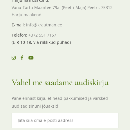
Harjumaa osakond:
Vana-Tartu Maantee 79a, (Peetri Maja) Peetri, 75312
Harju maakond
E-mail:
info@krautman.ee
Telefon:
+372 551 7157
(E-R 10-18, v.a riiklikud pühad)
Vahel me saadame uudiskirju
Pane ennast kirja, et head pakkumised ja värsked
uudised sinuni jõuaksid