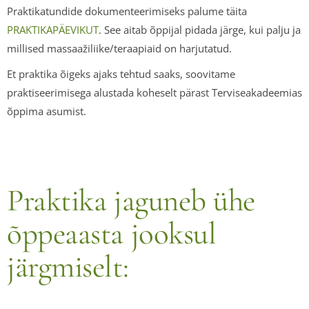
Praktikatundide dokumenteerimiseks palume täita
PRAKTIKAPÄEVIKUT
. See aitab õppijal pidada järge, kui palju ja
millised massaažiliike/teraapiaid on harjutatud.
Et praktika õigeks ajaks tehtud saaks, soovitame
praktiseerimisega alustada koheselt pärast Terviseakadeemias
õppima asumist.
Praktika jaguneb ühe
õppeaasta jooksul
järgmiselt: