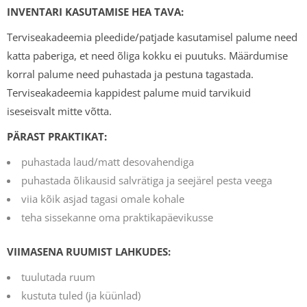
INVENTARI KASUTAMISE HEA TAVA:
Terviseakadeemia pleedide/patjade kasutamisel palume need
katta paberiga, et need õliga kokku ei puutuks. Määrdumise
korral palume need puhastada ja pestuna tagastada.
Terviseakadeemia kappidest palume muid tarvikuid
iseseisvalt mitte võtta.
PÄRAST PRAKTIKAT:
puhastada laud/matt desovahendiga
puhastada õlikausid salvrätiga ja seejärel pesta veega
viia kõik asjad tagasi omale kohale
teha sissekanne oma praktikapäevikusse
VIIMASENA RUUMIST LAHKUDES:
tuulutada ruum
kustuta tuled (ja küünlad)