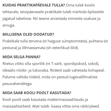
KUIDAS PRAKTIKAPÄEVALE TULLA?
Oma tulek koolis
tehtavale, teisipäevasele praktikale tuleb märkida õpilastele
jagatud tabelisse. Nii teame arvestada inimeste osaluse ja
arvuga.
MILLISENA OLED OODATUD?
Praktikale tulla tervena (st haiguse sümptomiteta), puhtana (st
pestuna) ja lõhnastamata (sh eeterlikud õlid).
MIDA SELGA PANNA?
Riietus võiks olla sportlik (nt T-särk, spordipüksid, sokid),
ideaalis nööbi- ja lukuvaba. Riideid saab vahetada kohapeal.
Palume vältida riideid, mida on pestud tugevalõhnaliste
pesuvahenditega.
MIDA SAAB KOOLI POOLT KASUTADA?
Kooli poolt saab kasutada matte/massaažilaudu ja
massaažitarbeid. Alati tuleb kaasa võtta oma rätik/pleed.