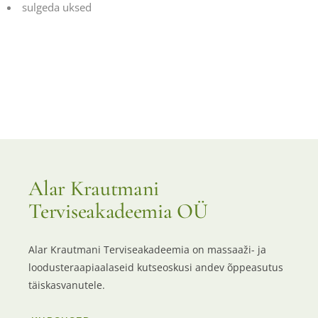
sulgeda uksed
Alar Krautmani
Terviseakadeemia OÜ
Alar Krautmani Terviseakadeemia on massaaži- ja
loodusteraapiaalaseid kutseoskusi andev õppeasutus
täiskasvanutele.