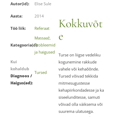
Autor(id):
Elise Sule
Aasta:
2014
Kokkuvõt
Töö liik:
Referaat
e
Massaaž
,
Kategooria(d):
Probleemid
ja haigused
Turse on liigse vedeliku
Kui
kogunemine rakkude
kohaldub
vahele või kehaõõnde.
Tursed
Diagnoos /
Tursed võivad tekkida
Haigus(ed):
mitmesugustesse
kehapiirkondadesse ja ka
siseelunditesse, samuti
võivad olla väiksema või
suurema ulatusega.