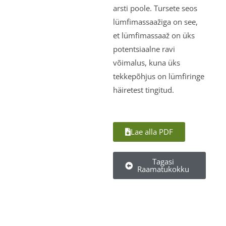
arsti poole. Tursete seos
lümfimassaažiga on see,
et lümfimassaaž on üks
potentsiaalne ravi
võimalus, kuna üks
tekkepõhjus on lümfiringe
häiretest tingitud.
Lae alla PDF
Tagasi
Raamatukokku