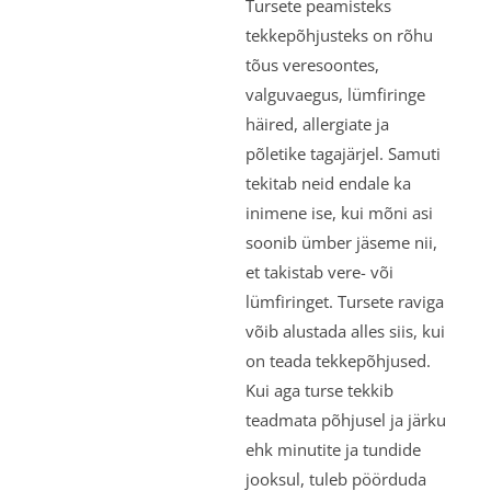
Tursete peamisteks
tekkepõhjusteks on rõhu
tõus veresoontes,
valguvaegus, lümfiringe
häired, allergiate ja
põletike tagajärjel. Samuti
tekitab neid endale ka
inimene ise, kui mõni asi
soonib ümber jäseme nii,
et takistab vere- või
lümfiringet. Tursete raviga
võib alustada alles siis, kui
on teada tekkepõhjused.
Kui aga turse tekkib
teadmata põhjusel ja järku
ehk minutite ja tundide
jooksul, tuleb pöörduda