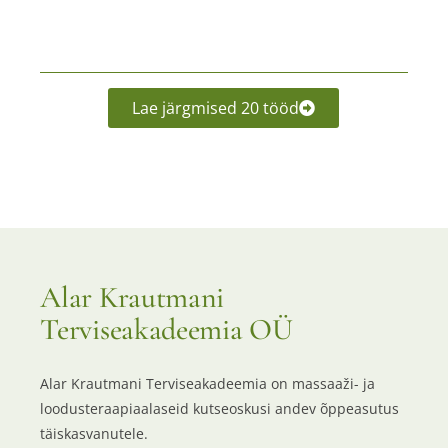
Lae järgmised 20 tööd
Alar Krautmani
Terviseakadeemia OÜ
Alar Krautmani Terviseakadeemia on massaaži- ja
loodusteraapiaalaseid kutseoskusi andev õppeasutus
täiskasvanutele.