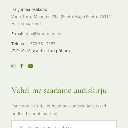
Harjumaa osakond:
Vana-Tartu Maantee 79a, (Peetri Maja) Peetri, 75312
Harju maakond
E-mail:
info@krautman.ee
Telefon:
+372 551 7157
(E-R 10-18, v.a riiklikud pühad)
Vahel me saadame uudiskirju
Pane ennast kirja, et head pakkumised ja värsked
uudised sinuni jõuaksid