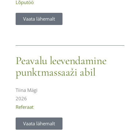
Lõputöö
Vaata lähemalt
Peavalu leevendamine
punktmassaaži abil
Tiina Mägi
2026
Referaat
Vaata lähemalt