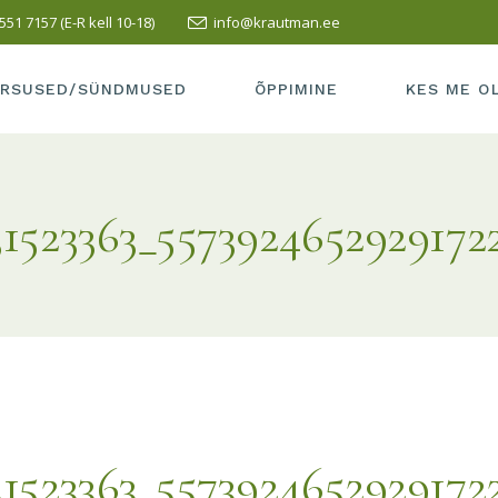
551 7157 (E-R kell 10-18)
info@krautman.ee
SUSED/SÜNDMUSED
SISSEASTUMINE
ÕPETAJAD
LI KURSUS
ÕPPEMAKS
MEIE KOOLI
RSUSED/SÜNDMUSED
ÕPPIMINE
KES ME O
PRAKTIKA
TERVISEAK
VASTUVÕTT
MEIE KOOL 
RSUSED/SÜNDMUSED
SISSEASTUMINE
ÕPETAJAD
LÕPETAMISE INFO
SÕBRAD
31523363_5573924652929172
LLI KURSUS
ÕPPEMAKS
MEIE KOOL
HEA TAVA
KUS ME AS
PRAKTIKA
TERVISEA
ÕPILASELE
KONTAKT
VASTUVÕTT
MEIE KOOL
TÖÖ ESITAMINE
LÕPETAMISE INFO
SÕBRAD
HEA TAVA
KUS ME A
ÕPILASELE
KONTAKT
TÖÖ ESITAMINE
31523363_5573924652929172