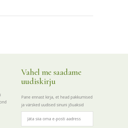
Vahel me saadame
uudiskirju
i
Pane ennast kirja, et head pakkumised
kond
ja värsked uudised sinuni jõuaksid