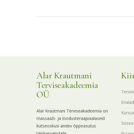
Alar Krautmani
Kii
Terviseakadeemia
Tervis
OÜ
Erialad
Alar Krautmani Terviseakadeemia on
Kursu
massaaži- ja loodusteraapiaalaseid
Sissea
kutseoskusi andev õppeasutus
täiskasvanutele.
Ruumid