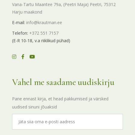
Vana-Tartu Maantee 79a, (Peetri Maja) Peetri, 75312
Harju maakond
E-mail:
info@krautman.ee
Telefon:
+372 551 7157
(E-R 10-18, v.a riiklikud pühad)
Vahel me saadame uudiskirju
Pane ennast kirja, et head pakkumised ja värsked
uudised sinuni jõuaksid