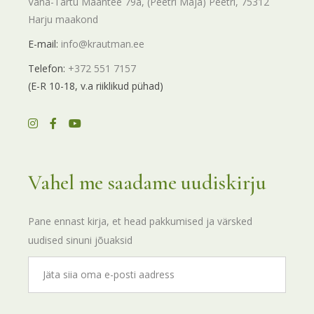
Vana-Tartu Maantee 79a, (Peetri Maja) Peetri, 75312
Harju maakond
E-mail:
info@krautman.ee
Telefon:
+372 551 7157
(E-R 10-18, v.a riiklikud pühad)
Vahel me saadame uudiskirju
Pane ennast kirja, et head pakkumised ja värsked
uudised sinuni jõuaksid