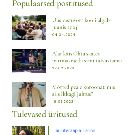
Populaarsed postitused
Uus vastuvõtt kooli algab
juunis 2024!
04.04.2024
Alar käis Õhtu saates
pärimusmeditsiini tutvustamas
27.02.2023
Mõtted peale koroonat: mis
siis ikkagi juhtus?
19.01.2023
Tulevased üritused
Lauluteraapia Tallinn