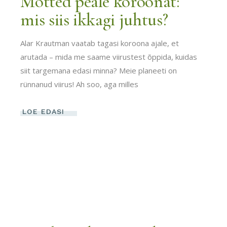
Mõtted peale koroonat:
mis siis ikkagi juhtus?
Alar Krautman vaatab tagasi koroona ajale, et
arutada – mida me saame viirustest õppida, kuidas
siit targemana edasi minna? Meie planeeti on
rünnanud viirus! Ah soo, aga milles
LOE EDASI