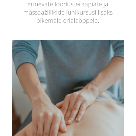
erinevate loodusteraapiate ja
massaažiliikide lühikursusi lisaks
pikemale erialaõppele.