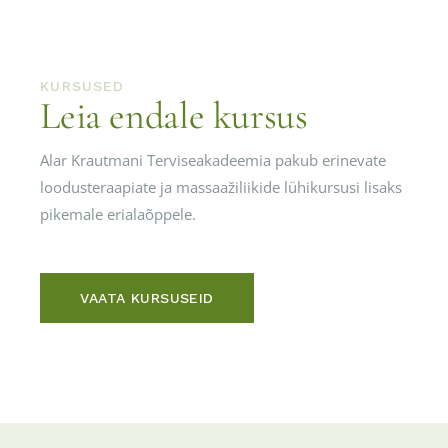
KURSUSED
Leia endale kursus
Alar Krautmani Terviseakadeemia pakub erinevate
loodusteraapiate ja massaažiliikide lühikursusi lisaks
pikemale erialaõppele.
VAATA KURSUSEID