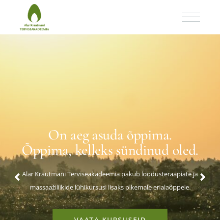
On aeg asuda õppima.
Õppima, kelleks sündinud oled.
Alar Krautmani Terviseakadeemia pakub loodusteraapiate ja
massaažiliikide lühikursusi lisaks pikemale erialaõppele.
VAATA KURSUSEID