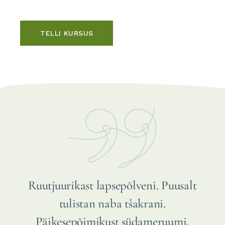
TELLI KURSUS
Meil on erinevad teekonnad, siin me
mõistame üksteise erinevusi. Tulin
kooli, ei tea miks. Püüdsin olla hästi