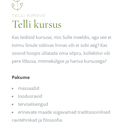
TELLI KURSUS
Telli kursus
Kas leidisid kursuse, mis Sulle meeldis, aga see ei
toimu Sinule sobivas linnas või ei sobi aeg? Kas
soovid hoopis üllatada oma sõpru, kollektiivi või
pere lõbusa, mitmekülgse ja hariva kursusega?
Pakume
massaažid
loodusravid
terviseloengud
erinevate maade sügavamad traditsioonilised
ravitehnikad ja filosoofia