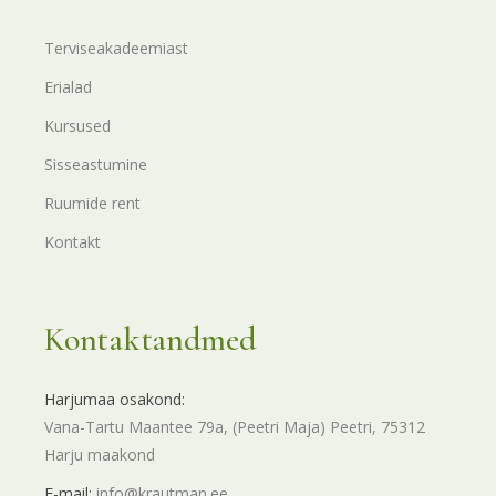
Terviseakadeemiast
Erialad
Kursused
Sisseastumine
Ruumide rent
Kontakt
Kontaktandmed
Harjumaa osakond:
Vana-Tartu Maantee 79a, (Peetri Maja) Peetri, 75312
Harju maakond
E-mail:
info@krautman.ee