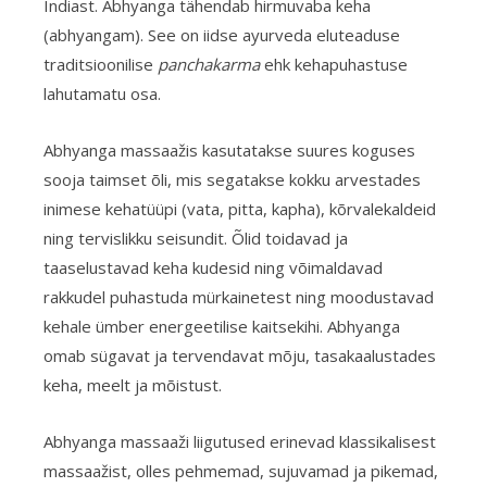
Indiast. Abhyanga tähendab hirmuvaba keha
(abhyangam). See on iidse ayurveda eluteaduse
traditsioonilise
panchakarma
ehk kehapuhastuse
lahutamatu osa.
Abhyanga massaažis kasutatakse suures koguses
sooja taimset õli, mis segatakse kokku arvestades
inimese kehatüüpi (vata, pitta, kapha), kõrvalekaldeid
ning tervislikku seisundit. Õlid toidavad ja
taaselustavad keha kudesid ning võimaldavad
rakkudel puhastuda mürkainetest ning moodustavad
kehale ümber energeetilise kaitsekihi. Abhyanga
omab sügavat ja tervendavat mõju, tasakaalustades
keha, meelt ja mõistust.
Abhyanga massaaži liigutused erinevad klassikalisest
massaažist, olles pehmemad, sujuvamad ja pikemad,