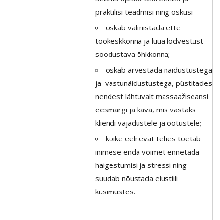
praktilisi teadmisi ning oskusi;
oskab valmistada ette
töökeskkonna ja luua lõdvestust
soodustava õhkkonna;
oskab arvestada näidustustega
ja vastunäidustustega, püstitades
nendest lähtuvalt massaažiseansi
eesmärgi ja kava, mis vastaks
kliendi vajadustele ja ootustele;
kõike eelnevat tehes toetab
inimese enda võimet ennetada
haigestumisi ja stressi ning
suudab nõustada elustiili
küsimustes.