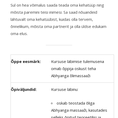
Sul on hea võimalus saada teada oma kehatüüp ning
mõista paremini teisi inimesi. Sa saad nõuandeid
lähtuvalt oma kehatüübist, kuidas olla tervem,
õnnelikum, mõista oma partnerit ja olla üldse edukam
oma elus.
Õppe eesmärk:
Kursuse läbimise tulemusena
omab õppija oskust teha
Abhyanga õlimassaaži
Õpiväljundid:
Kursuse läbinu:
oskab teostada õliga
Abhyanga massaaži, kasutades
selleks õpitud teoreetilisi ja