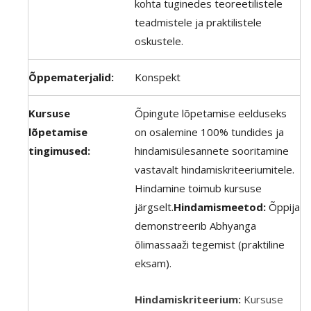
kohta tuginedes teoreetilistele
teadmistele ja praktilistele
oskustele.
Õppematerjalid:
Konspekt
Kursuse
Õpingute lõpetamise eelduseks
lõpetamise
on osalemine 100% tundides ja
tingimused:
hindamisülesannete sooritamine
vastavalt hindamiskriteeriumitele.
Hindamine toimub kursuse
järgselt.
Hindamismeetod:
Õppija
demonstreerib Abhyanga
õlimassaaži tegemist (praktiline
eksam).
Hindamiskriteerium:
Kursuse