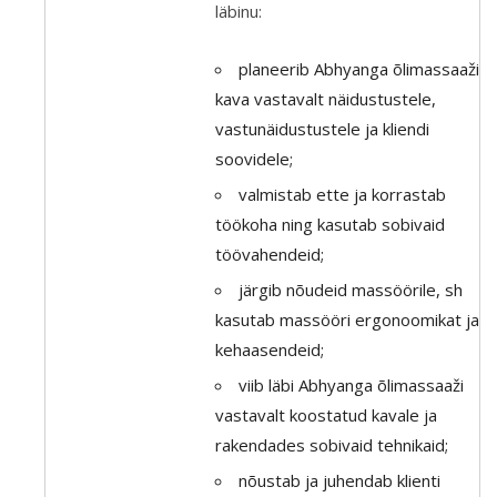
läbinu:
planeerib Abhyanga õlimassaaži
kava vastavalt näidustustele,
vastunäidustustele ja kliendi
soovidele;
valmistab ette ja korrastab
töökoha ning kasutab sobivaid
töövahendeid;
järgib nõudeid massöörile, sh
kasutab massööri ergonoomikat ja
kehaasendeid;
viib läbi Abhyanga õlimassaaži
vastavalt koostatud kavale ja
rakendades sobivaid tehnikaid;
nõustab ja juhendab klienti