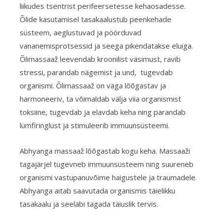
liikudes tsentrist perifeersetesse kehaosadesse.
Õlide kasutamisel tasakaalustub peenkehade
süsteem, aeglustuvad ja pöörduvad
vananemisprotsessid ja seega pikendatakse eluiga.
Õlimassaaž leevendab kroonilist väsimust, ravib
stressi, parandab nägemist ja und, tugevdab
organismi. Õlimassaaž on väga lõõgastav ja
harmoneeriv, ta võimaldab välja viia organismist
toksiine, tugevdab ja elavdab keha ning parandab
lümfiringlust ja stimuleerib immuunsüsteemi.
Abhyanga massaaž lõõgastab kogu keha. Massaaži
tagajärjel tugevneb immuunsüsteem ning suureneb
organismi vastupanuvõime haigustele ja traumadele.
Abhyanga aitab saavutada organismis täielikku
tasakaalu ja seeläbi tagada täiuslik tervis.