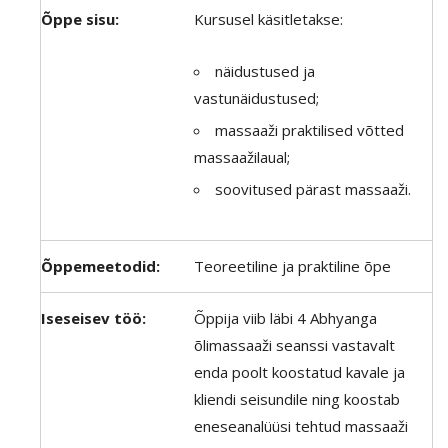
Õppe sisu:
Kursusel käsitletakse:
näidustused ja
vastunäidustused;
massaaži praktilised võtted
massaažilaual;
soovitused pärast massaaži.
Õppemeetodid:
Teoreetiline ja praktiline õpe
Iseseisev töö:
Õppija viib läbi 4 Abhyanga
õlimassaaži seanssi vastavalt
enda poolt koostatud kavale ja
kliendi seisundile ning koostab
eneseanalüüsi tehtud massaaži