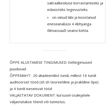
sakraalkeskuse korrastamiseks ja
edasisteks tegevusteks.
on viinud läbi ja koostanud
eneseanalüüsi 4 Abhyanga
õlimassaaži seansi kohta.
ÕPPE ALUSTAMISE TINGIMUSED: Eeltingimused
puuduvad
ÕPPEMAHT: 20 akadeemilist tundi, millest 16 tundi
auditoorset tööd (sh sh teoreetiline ja praktiline õpe)
ja 4 tundi iseseisvat tööd
VÄLJASTATAV DOKUMENT: kursusel osalejatele
väljastatakse tõend või tunnistus.