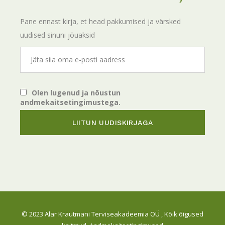
Pane ennast kirja, et head pakkumised ja värsked
uudised sinuni jõuaksid
Olen lugenud ja nõustun
andmekaitsetingimustega.
© 2023
Alar Krautmani Terviseakadeemia OÜ
, Kõik õigused