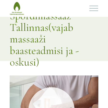
Spordimassaaž
Tallinnas(vajab
massaaži
baasteadmisi ja -
oskusi)