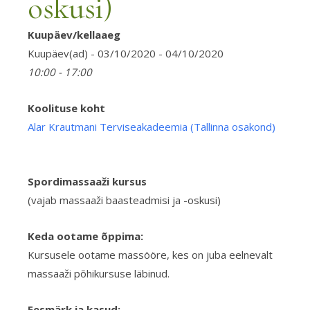
oskusi)
Kuupäev/kellaaeg
Alar
Krau
Kuupäev(ad) - 03/10/2020 - 04/10/2020
Terv
10:00 - 17:00
(Tall
osak
Koolituse koht
Alar Krautmani Terviseakadeemia (Tallinna osakond)
Spordimassaaži kursus
(vajab massaaži baasteadmisi ja -oskusi)
Keda ootame õppima:
Kursusele ootame massööre, kes on juba eelnevalt
massaaži põhikursuse läbinud.
Eesmärk ja kasud: