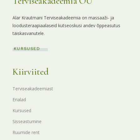
Terviseakadeemia OÜ
Alar Krautmani Terviseakadeemia on massaaži- ja
loodusteraapiaalaseid kutseoskusi andev õppeasutus
täiskasvanutele.
KURSUSED
Kiirviited
Terviseakadeemiast
Erialad
Kursused
Sisseastumine
Ruumide rent