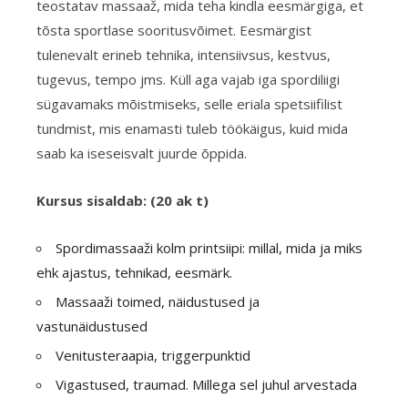
teostatav massaaž, mida teha kindla eesmärgiga, et
tõsta sportlase sooritusvõimet. Eesmärgist
tulenevalt erineb tehnika, intensiivsus, kestvus,
tugevus, tempo jms. Küll aga vajab iga spordiliigi
sügavamaks mõistmiseks, selle eriala spetsiifilist
tundmist, mis enamasti tuleb töökäigus, kuid mida
saab ka iseseisvalt juurde õppida.
Kursus sisaldab: (20 ak t)
Spordimassaaži kolm printsiipi: millal, mida ja miks
ehk ajastus, tehnikad, eesmärk.
Massaaži toimed, näidustused ja
vastunäidustused
Venitusteraapia, triggerpunktid
Vigastused, traumad. Millega sel juhul arvestada