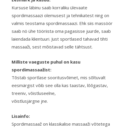
Kursuse läbinu saab korraliku ülevaate
spordimassaazi olemusest ja tehnikatest ning on
valmis teostama spordimassaazi. Ehk siis massöör
saab nö ühe tööriista oma pagasisse juurde, saab
laiendada klientuuri. Just sportlased tahavad tihti
massaaži, sest mõistavad selle tähtsust.
Milliste vaeguste puhul on kasu
spordimassaažist:
Tõstab sportlase sooritusvõimet, mis s
õltuvalt
eesmärgist võib see olla kas taastav, lõõgastav,
treeniv, võistluseelne,
võistlusjärgne jne.
Lisainfo:
Spordimassaaž on klassikalise massaaži võtetega