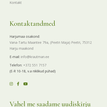
Kontakt
Kontaktandmed
Harjumaa osakond:
Vana-Tartu Maantee 79a, (Peetri Maja) Peetri, 75312
Harju maakond
E-mail:
info@krautman.ee
Telefon:
+372 551 7157
(E-R 10-18, v.a riiklikud pühad)
Vahel me saadame uudiskirju