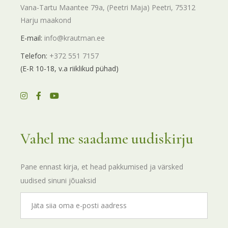
Vana-Tartu Maantee 79a, (Peetri Maja) Peetri, 75312
Harju maakond
E-mail:
info@krautman.ee
Telefon:
+372 551 7157
(E-R 10-18, v.a riiklikud pühad)
Vahel me saadame uudiskirju
Pane ennast kirja, et head pakkumised ja värsked
uudised sinuni jõuaksid