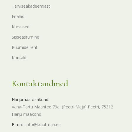
Terviseakadeemiast
Erialad
Kursused
Sisseastumine
Ruumide rent
Kontakt
Kontaktandmed
Harjumaa osakond:
Vana-Tartu Maantee 79a, (Peetri Maja) Peetri, 75312
Harju maakond
E-mail:
info@krautman.ee