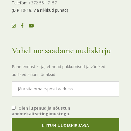
Telefon:
+372 551 7157
(E-R 10-18, v.a riiklikud pühad)
Vahel me saadame uudiskirju
Pane ennast kirja, et head pakkumised ja värsked
uudised sinuni jõuaksid
Olen lugenud ja nõustun
andmekaitsetingimustega.