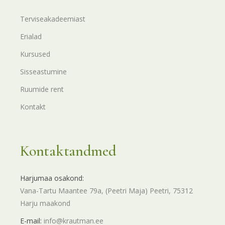
Terviseakadeemiast
Erialad
Kursused
Sisseastumine
Ruumide rent
Kontakt
Kontaktandmed
Harjumaa osakond:
Vana-Tartu Maantee 79a, (Peetri Maja) Peetri, 75312
Harju maakond
E-mail:
info@krautman.ee