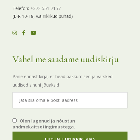
Telefon:
+372 551 7157
(E-R 10-18, v.a riiklikud pühad)
Vahel me saadame uudiskirju
Pane ennast kirja, et head pakkumised ja värsked
uudised sinuni jõuaksid
Olen lugenud ja nõustun
andmekaitsetingimustega.