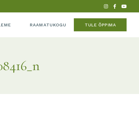
PERE
LEME
RAAMATUKOGU
TULE ÕPPIMA
ADEEMIAST
MEEDIAS
08416_n
IPERE
UME
KADEEMIAST
 MEEDIAS
SUME