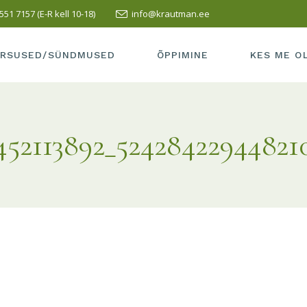
551 7157 (E-R kell 10-18)
info@krautman.ee
SUSED/SÜNDMUSED
SISSEASTUMINE
ÕPETAJAD
LI KURSUS
ÕPPEMAKS
MEIE KOOLI
RSUSED/SÜNDMUSED
ÕPPIMINE
KES ME O
PRAKTIKA
TERVISEAK
VASTUVÕTT
MEIE KOOL 
RSUSED/SÜNDMUSED
SISSEASTUMINE
ÕPETAJAD
LÕPETAMISE INFO
SÕBRAD
452113892_52428422944821
LLI KURSUS
ÕPPEMAKS
MEIE KOOL
HEA TAVA
KUS ME AS
PRAKTIKA
TERVISEA
ÕPILASELE
KONTAKT
VASTUVÕTT
MEIE KOOL
TÖÖ ESITAMINE
LÕPETAMISE INFO
SÕBRAD
HEA TAVA
KUS ME A
ÕPILASELE
KONTAKT
TÖÖ ESITAMINE