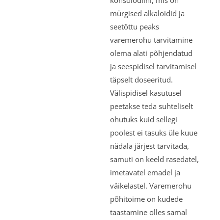
konsolodiini, mis on
mürgised alkaloidid ja
seetõttu peaks
varemerohu tarvitamine
olema alati põhjendatud
ja seespidisel tarvitamisel
täpselt doseeritud.
Välispidisel kasutusel
peetakse teda suhteliselt
ohutuks kuid sellegi
poolest ei tasuks üle kuue
nädala järjest tarvitada,
samuti on keeld rasedatel,
imetavatel emadel ja
väikelastel. Varemerohu
põhitoime on kudede
taastamine olles samal