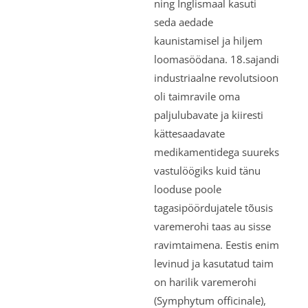
ning Inglismaal kasuti
seda aedade
kaunistamisel ja hiljem
loomasöödana. 18.sajandi
industriaalne revolutsioon
oli taimravile oma
paljulubavate ja kiiresti
kättesaadavate
medikamentidega suureks
vastulöögiks kuid tänu
looduse poole
tagasipöördujatele tõusis
varemerohi taas au sisse
ravimtaimena. Eestis enim
levinud ja kasutatud taim
on harilik varemerohi
(Symphytum officinale),