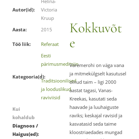
Helina-
Autor(id):
Victoria
Kruup
Kokkuvõt
Aasta:
2015
e
Töö liik:
Referaat
Eesti
pärimusmeditsiin
Varemerohi on väga vana
,
ja mitmekülgselt kasutusel
Kategooria(d):
Traditsioonilised
olnud taim – ligi 2000
ja looduslikud
aastat tagasi, Vanas-
raviviisid
Kreekas, kasutati seda
haavade ja luuhaiguste
Kui
raviks; keskajal ravisid ja
kohaldub
kasvatasid seda taime
Diagnoos /
kloostriaedades mungad
Haigus(ed):