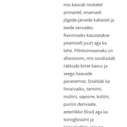
mis kasvab niisketel
pinnastel, enamasti
jõgede-järvede kallastel ja
teede servades.
Ravimiseks kasutatakse
peamiselt juurt aga ka
lehti. Põhitoimeaineks on
allantoniin, mis soodustab
rakkude kiiret kasvu ja
seega haavade
paranemist. Sisaldab ka
lima/vaiku, tanniini,
inuliini, sapione, koliini,
puriini derivaate,
eeterlikke õlisid aga ka
tsinoglossiini ja