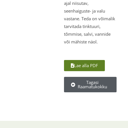
ajal niisutav,
seenhaiguste- ja valu
vastane. Teda on võimalik
tarvitada tinktuuri,
tõmmise, salvi, vannide
või mähiste näol.
Lae alla PDF
Tagasi
Raamatukokku