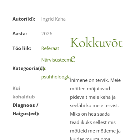
Autor(id):
Ingrid Kaha
Aasta:
2026
Kokkuvõt
Töö liik:
Referaat
e
Närvisüsteem
Kategooria(d):
ja
psühholoogia
Inimene on tervik. Meie
Kui
mõtted mõjutavad
kohaldub
pidevalt meie keha ja
Diagnoos /
seeläbi ka meie tervist.
Haigus(ed):
Miks on hea saada
teadlikuks sellest mis
mõtteid me mõtleme ja
kuidas muuta oma