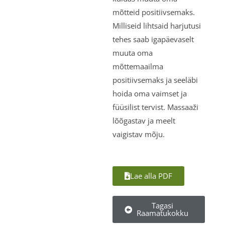
mõtteid positiivsemaks.
Milliseid lihtsaid harjutusi
tehes saab igapäevaselt
muuta oma
mõttemaailma
positiivsemaks ja seeläbi
hoida oma vaimset ja
füüsilist tervist. Massaaži
lõõgastav ja meelt
vaigistav mõju.
Lae alla PDF
Tagasi
Raamatukokku