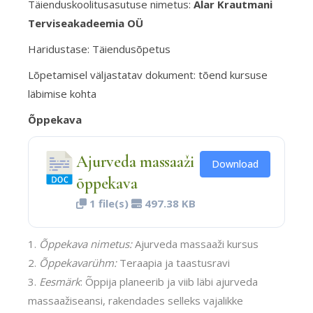
Täienduskoolitusasutuse nimetus:
Alar Krautmani
Terviseakadeemia OÜ
Haridustase: Täiendusõpetus
Lõpetamisel väljastatav dokument: tõend kursuse
läbimise kohta
Õppekava
Ajurveda massaaži
Download
õppekava
1 file(s)
497.38 KB
Õppekava nimetus:
Ajurveda massaaži kursus
Õppekavarühm:
Teraapia ja taastusravi
Eesmärk
: Õppija planeerib ja viib läbi ajurveda
massaažiseansi, rakendades selleks vajalikke