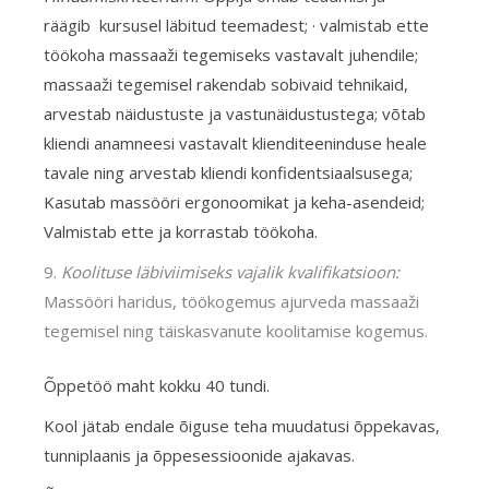
räägib kursusel läbitud teemadest; · valmistab ette
töökoha massaaži tegemiseks vastavalt juhendile;
massaaži tegemisel rakendab sobivaid tehnikaid,
arvestab näidustuste ja vastunäidustustega; võtab
kliendi anamneesi vastavalt klienditeeninduse heale
tavale ning arvestab kliendi konfidentsiaalsusega;
Kasutab massööri ergonoomikat ja keha-asendeid;
Valmistab ette ja korrastab töökoha.
Koolituse läbiviimiseks vajalik kvalifikatsioon:
Massööri haridus, töökogemus ajurveda massaaži
tegemisel ning täiskasvanute koolitamise kogemus.
Õppetöö maht kokku 40 tundi.
Kool jätab endale õiguse teha muudatusi õppekavas,
tunniplaanis ja õppesessioonide ajakavas.