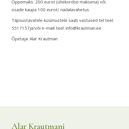
Õppemaks: 200 eurot (ühekordse maksena) või
osade kaupa 100 eurot/ nädalavahetus.
Täpsustavatele küsimustele saab vastused tel teel:
5517157ja/või e-maili teel: info@krautman.ee
Õpetaja: Alar Krautman
Alar Krautmani