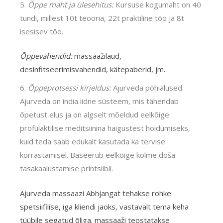
Õppe maht ja ülesehitus:
Kursuse kogumaht on 40
tundi, millest 10t teooria, 22t praktiline töö ja 8t
isesisev töö.
Õppevahendid:
massaažilaud,
desinfitseerimisvahendid, kätepaberid, jm.
Õppeprotsessi kirjeldus:
Ajurveda põhialused.
Ajurveda on india iidne süsteem, mis tähendab
õpetust elus ja on algselt mõeldud eelkõige
profülaktilise meditsiinina haigustest hoidumiseks,
kuid teda saab edukalt kasutada ka tervise
korrastamisel. Baseerub eelkõige kolme doša
tasakaalustamise printsiibil.
Ajurveda massaazi Abhjangat tehakse rohke
spetsiifilise, iga kliendi jaoks, vastavalt tema keha
tüübile segatud õliga. massaaži teostatakse