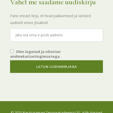
Vahel me saadame uudiskirju
Pane ennast kirja, et head pakkumised ja värsked
uudised sinuni jõuaksid
Olen lugenud ja nõustun
andmekaitsetingimustega.
© 2023
Alar Krautmani Terviseakadeemia OÜ
, Kõik õigused