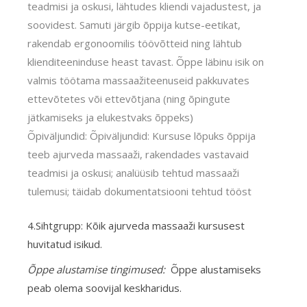
teadmisi ja oskusi, lähtudes kliendi vajadustest, ja
soovidest. Samuti järgib õppija kutse-eetikat,
rakendab ergonoomilis töövõtteid ning lähtub
klienditeeninduse heast tavast. Õppe läbinu isik on
valmis töötama massaažiteenuseid pakkuvates
ettevõtetes või ettevõtjana (ning õpingute
jätkamiseks ja elukestvaks õppeks)
Õpiväljundid: Õpiväljundid: Kursuse lõpuks õppija
teeb ajurveda massaaži, rakendades vastavaid
teadmisi ja oskusi; analüüsib tehtud massaaži
tulemusi; täidab dokumentatsiooni tehtud tööst
4.Sihtgrupp: Kõik ajurveda massaaži kursusest
huvitatud isikud.
Õppe alustamise tingimused:
Õppe alustamiseks
peab olema soovijal keskharidus.