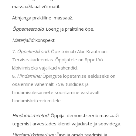
massaažilaual või matil.
Abhjanga praktiline massaaž.
Õppemeetodid
: Loeng ja praktiline õpe.
Materjalid:
konspekt.
Õppekeskkond:
Õpe toimub Alar Krautmani
Terviseakadeemias. Õppijatele on õppetöö
läbiviimiseks vajalikud vahendid.
Hindamine:
Õpingute lõpetamise eelduseks on
osalemine vähemalt 75% tundides ja
hindamisülesannete sooritamine vastavalt
hindamiskriteeriumitele.
Hindamismeetod:
Õppija demonstreerib massaaži
tegemist arvestades kliendi vajaduste ja soovidega.
Hindamiskriteerium:
Õppija omab teadmisi ja