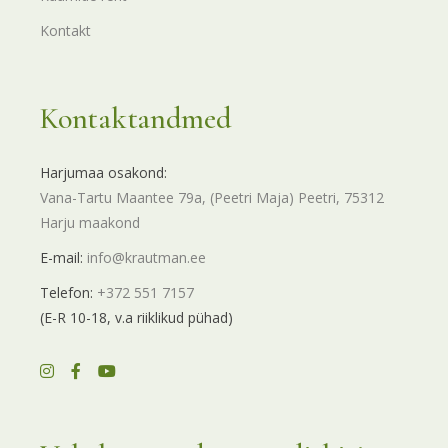
Kontakt
Kontaktandmed
Harjumaa osakond:
Vana-Tartu Maantee 79a, (Peetri Maja) Peetri, 75312
Harju maakond
E-mail:
info@krautman.ee
Telefon:
+372 551 7157
(E-R 10-18, v.a riiklikud pühad)