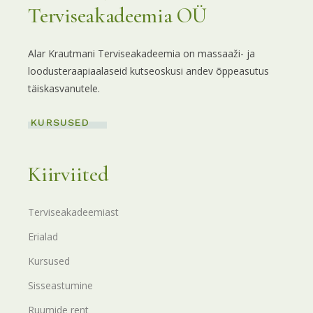
Terviseakadeemia OÜ
Alar Krautmani Terviseakadeemia on massaaži- ja
loodusteraapiaalaseid kutseoskusi andev õppeasutus
täiskasvanutele.
KURSUSED
Kiirviited
Terviseakadeemiast
Erialad
Kursused
Sisseastumine
Ruumide rent