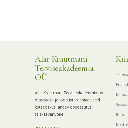
Posts
pagination
Alar Krautmani
Kii
Terviseakadeemia
Tervis
OÜ
Erialad
Alar Krautmani Terviseakadeemia on
Kursu
massaaži- ja loodusteraapiaalaseid
Sissea
kutseoskusi andev õppeasutus
täiskasvanutele.
Ruumid
Konta
KURSUSED