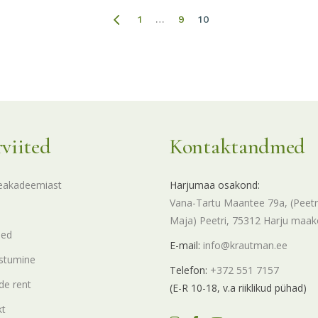
1
…
9
10
rviited
Kontaktandmed
eakadeemiast
Harjumaa osakond:
Vana-Tartu Maantee 79a, (Peetr
Maja) Peetri, 75312 Harju maa
sed
E-mail:
info@krautman.ee
stumine
Telefon:
+372 551 7157
e rent
(E-R 10-18, v.a riiklikud pühad)
kt