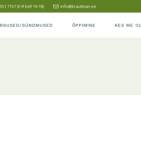
551 7157 (E-R kell 10-18)
info@krautman.ee
SUSED/SÜNDMUSED
SISSEASTUMINE
ÕPETAJAD
LI KURSUS
ÕPPEMAKS
MEIE KOOLI
RSUSED/SÜNDMUSED
ÕPPIMINE
KES ME O
PRAKTIKA
TERVISEAK
VASTUVÕTT
MEIE KOOL 
RSUSED/SÜNDMUSED
SISSEASTUMINE
ÕPETAJAD
LÕPETAMISE INFO
SÕBRAD
LLI KURSUS
ÕPPEMAKS
MEIE KOOL
HEA TAVA
KUS ME AS
PRAKTIKA
TERVISEA
ÕPILASELE
KONTAKT
VASTUVÕTT
MEIE KOOL
TÖÖ ESITAMINE
LÕPETAMISE INFO
SÕBRAD
HEA TAVA
KUS ME A
ÕPILASELE
KONTAKT
TÖÖ ESITAMINE