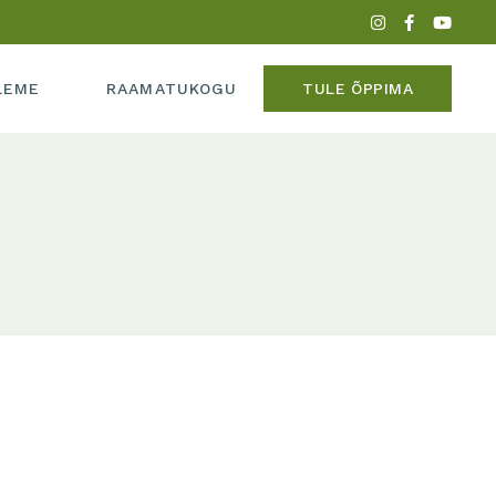
PERE
LEME
RAAMATUKOGU
TULE ÕPPIMA
ADEEMIAST
MEEDIAS
IPERE
UME
KADEEMIAST
 MEEDIAS
SUME