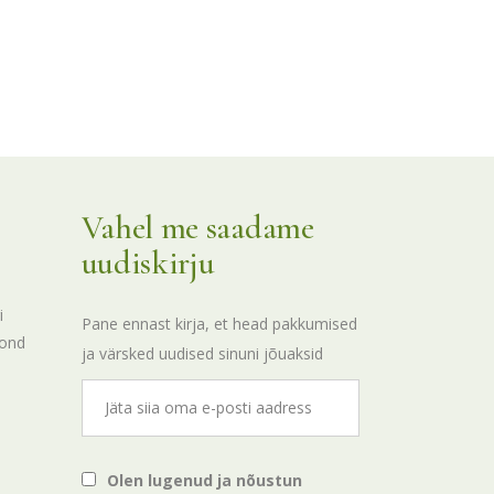
Vahel me saadame
uudiskirju
i
Pane ennast kirja, et head pakkumised
kond
ja värsked uudised sinuni jõuaksid
Olen lugenud ja nõustun