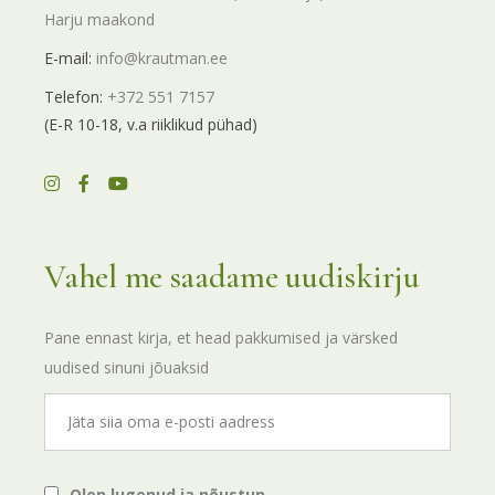
Harju maakond
E-mail:
info@krautman.ee
Telefon:
+372 551 7157
(E-R 10-18, v.a riiklikud pühad)
Vahel me saadame uudiskirju
Pane ennast kirja, et head pakkumised ja värsked
uudised sinuni jõuaksid
Olen lugenud ja nõustun