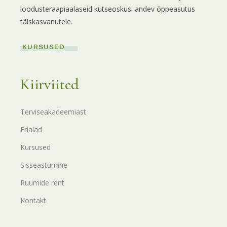
loodusteraapiaalaseid kutseoskusi andev õppeasutus
täiskasvanutele.
KURSUSED
Kiirviited
Terviseakadeemiast
Erialad
Kursused
Sisseastumine
Ruumide rent
Kontakt