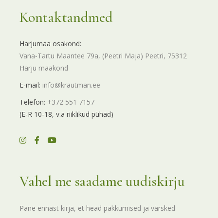
Kontaktandmed
Harjumaa osakond:
Vana-Tartu Maantee 79a, (Peetri Maja) Peetri, 75312
Harju maakond
E-mail:
info@krautman.ee
Telefon:
+372 551 7157
(E-R 10-18, v.a riiklikud pühad)
Vahel me saadame uudiskirju
Pane ennast kirja, et head pakkumised ja värsked