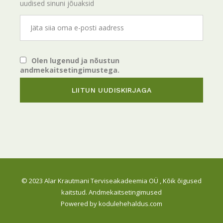
uudised sinuni jõuaksid
Olen lugenud ja nõustun
andmekaitsetingimustega.
© 2023
Alar Krautmani Terviseakadeemia OÜ
, Kõik õigused
kaitstud.
Andmekaitsetingimused
Powered by
kodulehehaldus.com