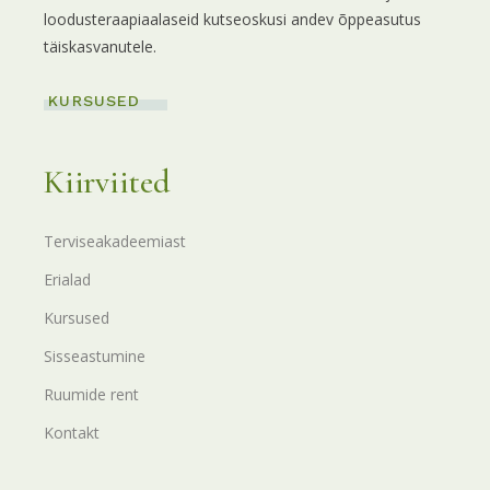
loodusteraapiaalaseid kutseoskusi andev õppeasutus
täiskasvanutele.
KURSUSED
Kiirviited
Terviseakadeemiast
Erialad
Kursused
Sisseastumine
Ruumide rent
Kontakt