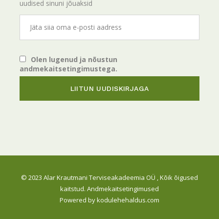
uudised sinuni jõuaksid
Olen lugenud ja nõustun
andmekaitsetingimustega.
© 2023
Alar Krautmani Terviseakadeemia OÜ
, Kõik õigused
kaitstud.
Andmekaitsetingimused
Powered by
kodulehehaldus.com