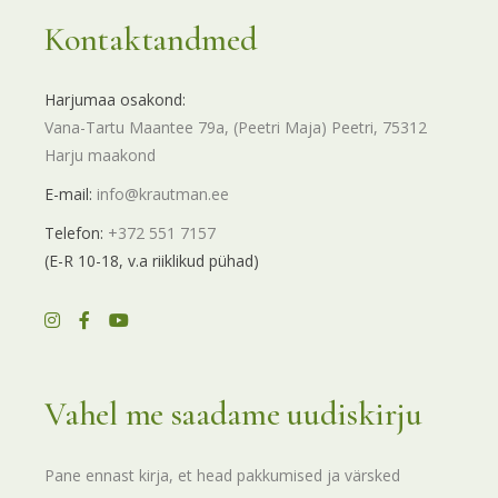
Kontaktandmed
Harjumaa osakond:
Vana-Tartu Maantee 79a, (Peetri Maja) Peetri, 75312
Harju maakond
E-mail:
info@krautman.ee
Telefon:
+372 551 7157
(E-R 10-18, v.a riiklikud pühad)
Vahel me saadame uudiskirju
Pane ennast kirja, et head pakkumised ja värsked