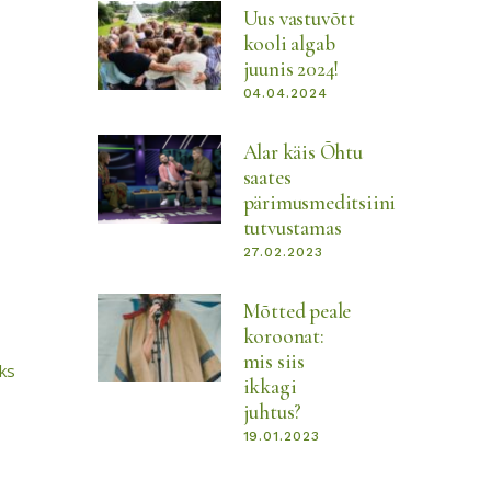
Uus vastuvõtt
kooli algab
juunis 2024!
04.04.2024
Alar käis Õhtu
saates
pärimusmeditsiini
tutvustamas
27.02.2023
Mõtted peale
koroonat:
mis siis
aks
ikkagi
juhtus?
19.01.2023