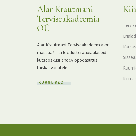
Alar Krautmani
Kii
Terviseakadeemia
Tervis
OÜ
Erialad
Alar Krautmani Terviseakadeemia on
Kursu
massaaži- ja loodusteraapiaalaseid
Sissea
kutseoskusi andev õppeasutus
täiskasvanutele.
Ruumid
Konta
KURSUSED