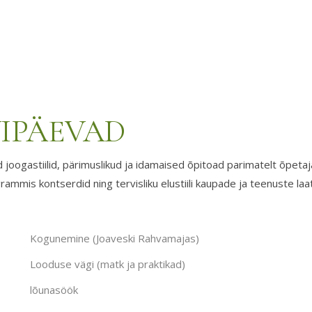
VIPÄEVAD
gastiilid, pärimuslikud ja idamaised õpitoad parimatelt õpetaj
rammis kontserdid ning tervisliku elustiili kaupade ja teenuste laat
.
Kogunemine (Joaveski Rahvamajas)
Looduse vägi (matk ja praktikad)
lõunasöök