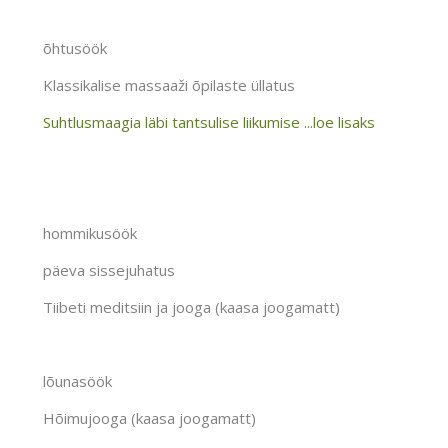
õhtusöök
Klassikalise massaaži õpilaste üllatus
Suhtlusmaagia läbi tantsulise liikumise ...loe lisaks
hommikusöök
päeva sissejuhatus
Tiibeti meditsiin ja jooga (kaasa joogamatt)
lõunasöök
Hõimujooga (kaasa joogamatt)