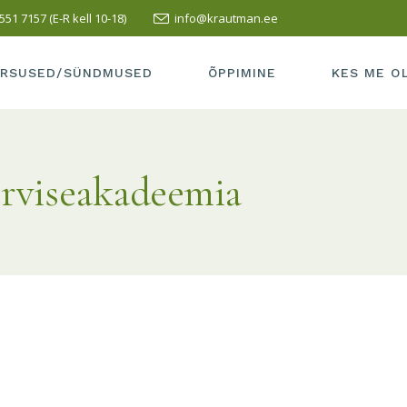
551 7157 (E-R kell 10-18)
info@krautman.ee
SUSED/SÜNDMUSED
SISSEASTUMINE
ÕPETAJAD
LI KURSUS
ÕPPEMAKS
MEIE KOOLI
RSUSED/SÜNDMUSED
ÕPPIMINE
KES ME O
PRAKTIKA
TERVISEAK
VASTUVÕTT
MEIE KOOL 
RSUSED/SÜNDMUSED
SISSEASTUMINE
ÕPETAJAD
LÕPETAMISE INFO
SÕBRAD
rviseakadeemia
LLI KURSUS
ÕPPEMAKS
MEIE KOOL
HEA TAVA
KUS ME AS
PRAKTIKA
TERVISEA
ÕPILASELE
KONTAKT
VASTUVÕTT
MEIE KOOL
TÖÖ ESITAMINE
LÕPETAMISE INFO
SÕBRAD
HEA TAVA
KUS ME A
ÕPILASELE
KONTAKT
TÖÖ ESITAMINE