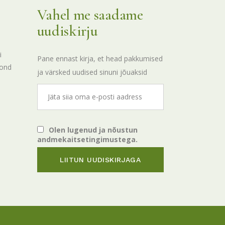
Vahel me saadame
uudiskirju
i
Pane ennast kirja, et head pakkumised
kond
ja värsked uudised sinuni jõuaksid
Olen lugenud ja nõustun
andmekaitsetingimustega.