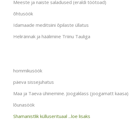
Meeste ja naiste saladused (eraldi töötoad)
õhtusöök
Idamaade meditsiini õpilaste üllatus
Helirännak ja häälimine Triinu Tauliga
hommikusöök
päeva sissejuhatus
Maa ja Taeva ühinemine. Joogaklass (joogamatt kaasa)
lõunasöök
Shamanistlik külluserituaal ...loe lisaks