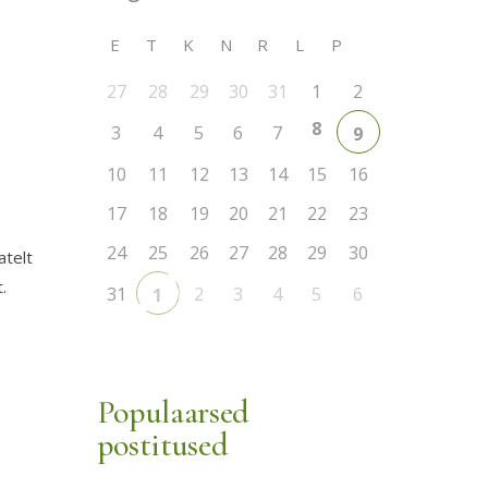
E
T
K
N
R
L
P
27
28
29
30
31
1
2
8
3
4
5
6
7
9
10
11
12
13
14
15
16
17
18
19
20
21
22
23
24
25
26
27
28
29
30
atelt
.
31
2
3
4
5
6
1
Populaarsed
postitused