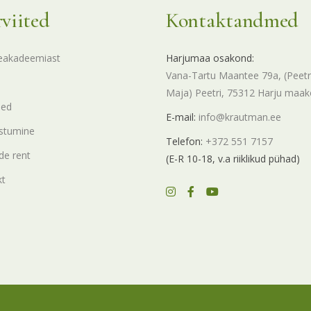
rviited
Kontaktandmed
eakadeemiast
Harjumaa osakond:
Vana-Tartu Maantee 79a, (Peetr
Maja) Peetri, 75312 Harju maa
sed
E-mail:
info@krautman.ee
stumine
Telefon:
+372 551 7157
e rent
(E-R 10-18, v.a riiklikud pühad)
kt