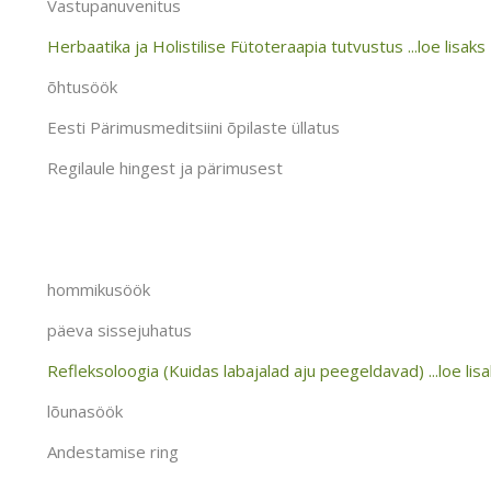
Vastupanuvenitus
Herbaatika ja Holistilise Fütoteraapia tutvustus ...loe lisaks
õhtusöök
Eesti Pärimusmeditsiini õpilaste üllatus
Regilaule hingest ja pärimusest
hommikusöök
päeva sissejuhatus
Refleksoloogia (Kuidas labajalad aju peegeldavad) ...loe lis
lõunasöök
Andestamise ring