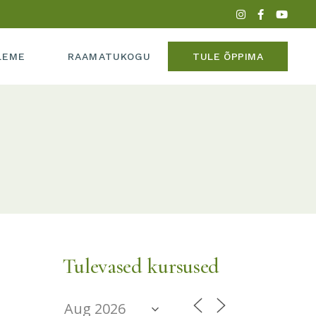
PERE
LEME
RAAMATUKOGU
TULE ÕPPIMA
ADEEMIAST
MEEDIAS
IPERE
UME
KADEEMIAST
 MEEDIAS
SUME
Tulevased kursused