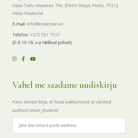
Vana-Tartu Maantee 79a, (Peetri Maja) Peetri, 75312
Harju maakond
E-mail:
info@krautman.ee
Telefon:
+372 551 7157
(E-R 10-18, v.a riiklikud pühad)
Vahel me saadame uudiskirju
Pane ennast kirja, et head pakkumised ja värsked
uudised sinuni jõuaksid