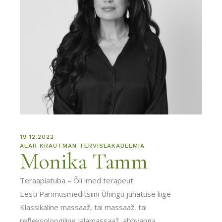
19.12.2022
ALAR KRAUTMAN TERVISEAKADEEMIA
Monika Tamm
Teraapiatuba – Õli imed terapeut
Eesti Pärimusmeditsiini Ühingu juhatuse liige
Klassikaline massaaž, tai massaaž, tai
refleksoloogiline jalamassaaž, abhyanga