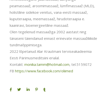
peamassaaž, aroomimassaaž, lümfimassaaž (MLD),
holistiline sidekoe venitus, vana-eesti massaaž,
kuputeraapia, meemassaaž, hirudoteraapia e.
kaaniravi, bioenergeetiline massaaž.
Olen tegelenud massaažiga 2002 aastast ning
tänaseni täiendanud ennast erinevate massaažiliikide
tundmaõppimisega.
2022 lõpetanud Alar Krautmani terviseakadeemia
Eesti Pärimusmeditsiini erialal.
Kontakt:
monika.tamm@hotmail.com
, tel.5159072
FB
https://www.facebook.com/
oliimed