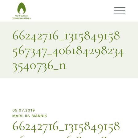
66242716_1315849158
567347_406184298234
3540736_n
05.07.2019
MARILIIS MÄNNIK
66242716_1315849158