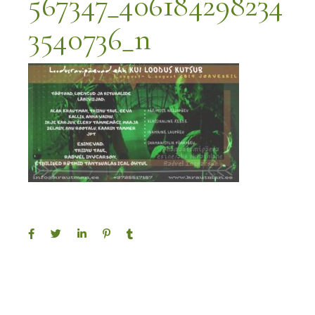
567347_406184298234
3540736_n