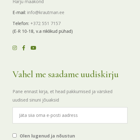
Harju maakond
E-mail:
info@krautman.ee
Telefon:
+372 551 7157
(E-R 10-18, v.a riiklikud pühad)
Vahel me saadame uudiskirju
Pane ennast kirja, et head pakkumised ja värsked
uudised sinuni jõuaksid
Olen lugenud ja nõustun