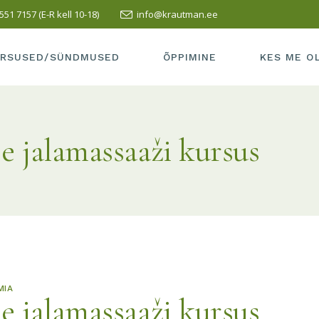
551 7157 (E-R kell 10-18)
info@krautman.ee
SUSED/SÜNDMUSED
SISSEASTUMINE
ÕPETAJAD
LI KURSUS
ÕPPEMAKS
MEIE KOOLI
RSUSED/SÜNDMUSED
ÕPPIMINE
KES ME O
PRAKTIKA
TERVISEAK
VASTUVÕTT
MEIE KOOL 
RSUSED/SÜNDMUSED
SISSEASTUMINE
ÕPETAJAD
LÕPETAMISE INFO
SÕBRAD
se jalamassaaži kursus
LLI KURSUS
ÕPPEMAKS
MEIE KOOL
HEA TAVA
KUS ME AS
PRAKTIKA
TERVISEA
ÕPILASELE
KONTAKT
VASTUVÕTT
MEIE KOOL
TÖÖ ESITAMINE
LÕPETAMISE INFO
SÕBRAD
HEA TAVA
KUS ME A
ÕPILASELE
KONTAKT
TÖÖ ESITAMINE
MIA
se jalamassaaži kursus