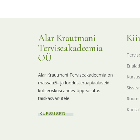
Alar Krautmani
Kii
Terviseakadeemia
Tervis
OÜ
Erialad
Alar Krautmani Terviseakadeemia on
Kursu
massaaži- ja loodusteraapiaalaseid
Sissea
kutseoskusi andev õppeasutus
täiskasvanutele.
Ruumid
Konta
KURSUSED