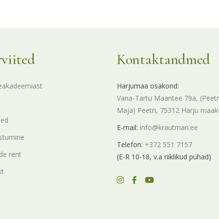
rviited
Kontaktandmed
eakadeemiast
Harjumaa osakond:
Vana-Tartu Maantee 79a, (Peetr
Maja) Peetri, 75312 Harju maa
sed
E-mail:
info@krautman.ee
stumine
Telefon:
+372 551 7157
e rent
(E-R 10-18, v.a riiklikud pühad)
kt