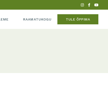
PERE
LEME
RAAMATUKOGU
TULE ÕPPIMA
ADEEMIAST
MEEDIAS
IPERE
UME
KADEEMIAST
 MEEDIAS
SUME