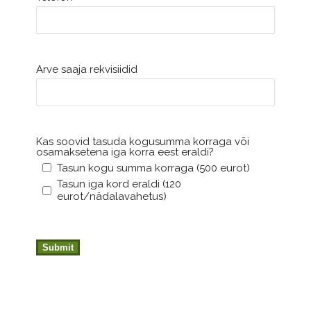
Arve saaja rekvisiidid
Kas soovid tasuda kogusumma korraga või
osamaksetena iga korra eest eraldi?
Tasun kogu summa korraga (500 eurot)
Tasun iga kord eraldi (120
eurot/nädalavahetus)
Submit