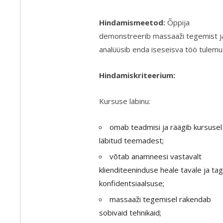
Hindamismeetod:
Õppija
demonstreerib massaaži tegemist j
analüüsib enda iseseisva töö tulemus
Hindamiskriteerium:
Kursuse läbinu:
omab teadmisi ja räägib kursusel
läbitud teemadest;
võtab anamneesi vastavalt
klienditeeninduse heale tavale ja ta
konfidentsiaalsuse;
massaaži tegemisel rakendab
sobivaid tehnikaid;