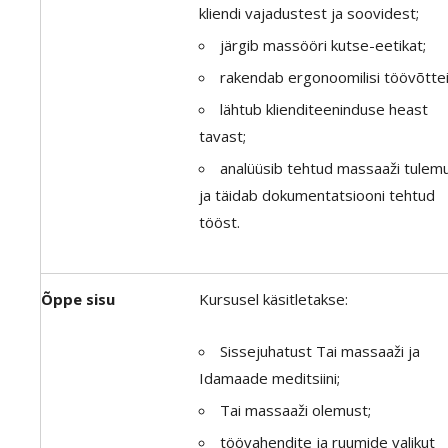
kliendi vajadustest ja soovidest;
järgib massööri kutse-eetikat;
rakendab ergonoomilisi töövõttei
lähtub klienditeeninduse heast
tavast;
analüüsib tehtud massaaži tulem
ja täidab dokumentatsiooni tehtud
tööst.
Õppe sisu
Kursusel käsitletakse:
Sissejuhatust Tai massaaži ja
Idamaade meditsiini;
Tai massaaži olemust;
töövahendite ja ruumide valikut