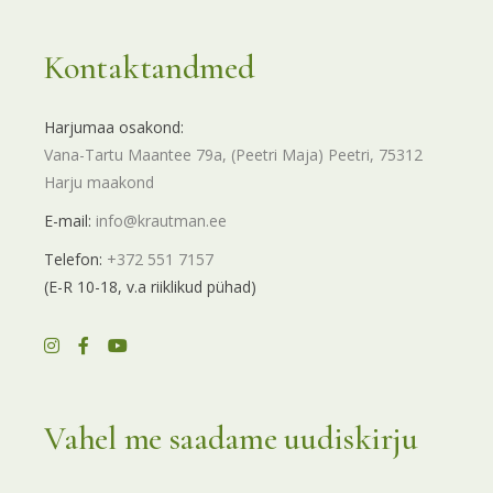
Kontaktandmed
Harjumaa osakond:
Vana-Tartu Maantee 79a, (Peetri Maja) Peetri, 75312
Harju maakond
E-mail:
info@krautman.ee
Telefon:
+372 551 7157
(E-R 10-18, v.a riiklikud pühad)
Vahel me saadame uudiskirju