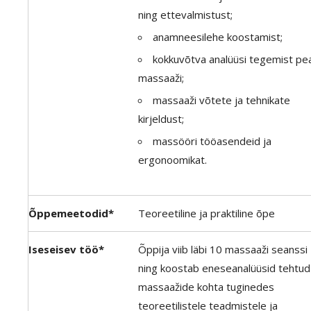
ning ettevalmistust;
anamneesilehe koostamist;
kokkuvõtva analüüsi tegemist pe
massaaži;
massaaži võtete ja tehnikate
kirjeldust;
massööri tööasendeid ja
ergonoomikat.
Õppemeetodid*
Teoreetiline ja praktiline õpe
Iseseisev töö*
Õppija viib läbi 10 massaaži seanssi
ning koostab eneseanalüüsid tehtud
massaažide kohta tuginedes
teoreetilistele teadmistele ja