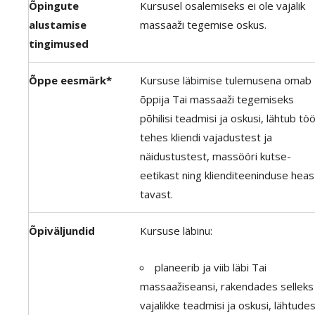
Õpingute
Kursusel osalemiseks ei ole vajalik
alustamise
massaaži tegemise oskus.
tingimused
Õppe eesmärk*
Kursuse läbimise tulemusena omab
õppija Tai massaaži tegemiseks
põhilisi teadmisi ja oskusi, lähtub tö
tehes kliendi vajadustest ja
näidustustest, massööri kutse-
eetikast ning klienditeeninduse heas
tavast.
Õpiväljundid
Kursuse läbinu:
planeerib ja viib läbi Tai
massaažiseansi, rakendades selleks
vajalikke teadmisi ja oskusi, lähtude