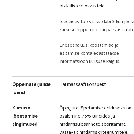
praktilistele oskustele.
Iseseisev töö viiakse läbi 3 kuu jook
kursuse lõppemise kuupäevast alat
Eneseanalüüsi koostamise ja
esitamise kohta edastatakse
informatsioon kursuse käigus.
Õppematerjalide
Tai massaaži konspekt
loend
Kursuse
Õpingute lõpetamise eelduseks on
lõpetamise
osalemine 75% tundides ja
tingimused
hindamisülesannete sooritamine
vastavalt hindamiskriteeriumitele.