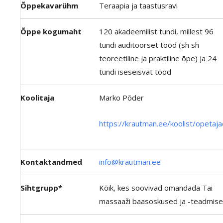
Õppekavarühm
Teraapia ja taastusravi
Õppe kogumaht
120 akadeemilist tundi, millest 96
tundi auditoorset tööd (sh sh
teoreetiline ja praktiline õpe) ja 24
tundi iseseisvat tööd
Koolitaja
Marko Põder
https://krautman.ee/koolist/opetaja
Kontaktandmed
info@krautman.ee
Sihtgrupp*
Kõik, kes soovivad omandada Tai
massaaži baasoskused ja -teadmise