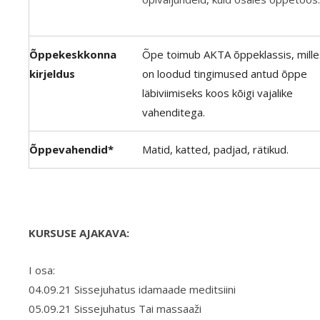
Õppekeskkonna
Õpe toimub AKTA õppeklassis, mille
kirjeldus
on loodud tingimused antud õppe
läbiviimiseks koos kõigi vajalike
vahenditega.
Õppevahendid*
Matid, katted, padjad, rätikud.
KURSUSE AJAKAVA:
I osa:
04.09.21 Sissejuhatus idamaade meditsiini
05.09.21 Sissejuhatus Tai massaaži