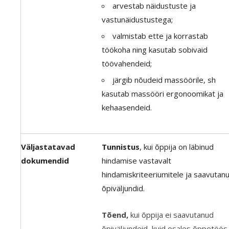
arvestab näidustuste ja
vastunäidustustega;
valmistab ette ja korrastab
töökoha ning kasutab sobivaid
töövahendeid;
järgib nõudeid massöörile, sh
kasutab massööri ergonoomikat ja
kehaasendeid.
Väljastatavad
Tunnistus
, kui õppija on läbinud
dokumendid
hindamise vastavalt
hindamiskriteeriumitele ja saavutan
õpiväljundid.
Tõend,
kui õppija ei saavutanud
õpiväljundeid, kuid osales õppetöös