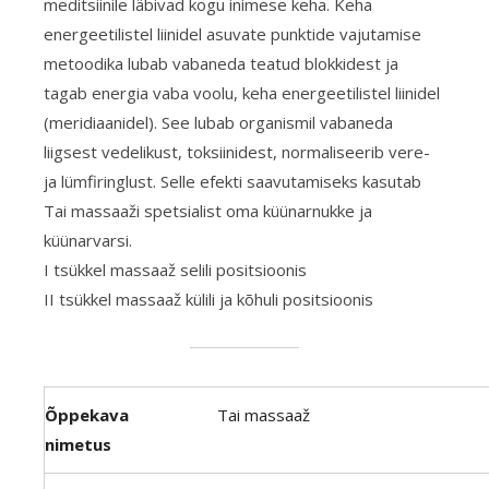
meditsiinile läbivad kogu inimese keha. Keha
energeetilistel liinidel asuvate punktide vajutamise
metoodika lubab vabaneda teatud blokkidest ja
tagab energia vaba voolu, keha energeetilistel liinidel
(meridiaanidel). See lubab organismil vabaneda
liigsest vedelikust, toksiinidest, normaliseerib vere-
ja lümfiringlust. Selle efekti saavutamiseks kasutab
Tai massaaži spetsialist oma küünarnukke ja
küünarvarsi.
I tsükkel massaaž selili positsioonis
II tsükkel massaaž külili ja kõhuli positsioonis
Õppekava
Tai massaaž
nimetus