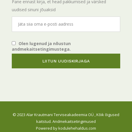
Pane ennast kirja, et head pakkumised ja värsked
uudised sinuni jõuaksid
Olen lugenud ja nõustun
andmekaitsetingimustega.
© 2023
Alar Krautmani Terviseakadeemia OÜ
, Kõik õigused
kaitstud.
Andmekaitsetingimused
Powered by
kodulehehaldus.com