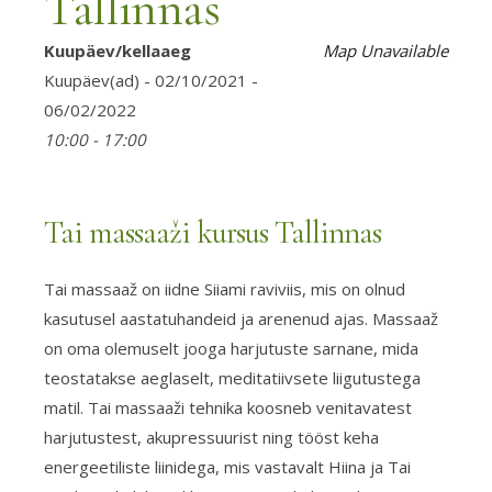
Tallinnas
Kuupäev/kellaaeg
Map Unavailable
Kuupäev(ad) - 02/10/2021 -
06/02/2022
10:00 - 17:00
Tai massaaži kursus Tallinnas
Tai massaaž on iidne Siiami raviviis, mis on olnud
kasutusel aastatuhandeid ja arenenud ajas. Massaaž
on oma olemuselt jooga harjutuste sarnane, mida
teostatakse aeglaselt, meditatiivsete liigutustega
matil. Tai massaaži tehnika koosneb venitavatest
harjutustest, akupressuurist ning tööst keha
energeetiliste liinidega, mis vastavalt Hiina ja Tai