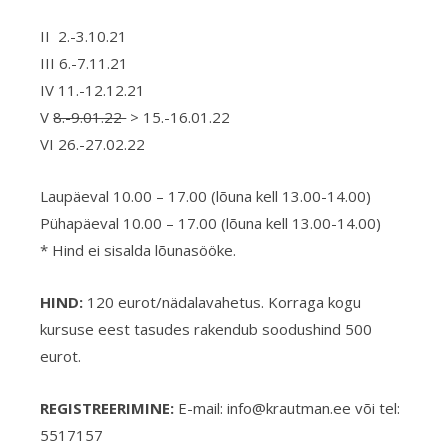
II 2.-3.10.21
III 6.-7.11.21
IV 11.-12.12.21
V
8.-9.01.22
> 15.-16.01.22
VI 26.-27.02.22
Laupäeval 10.00 – 17.00 (lõuna kell 13.00-14.00)
Pühapäeval 10.00 – 17.00 (lõuna kell 13.00-14.00)
* Hind ei sisalda lõunasööke.
HIND:
120 eurot/nädalavahetus. Korraga kogu
kursuse eest tasudes rakendub soodushind 500
eurot.
REGISTREERIMINE:
E-mail: info@krautman.ee või tel:
5517157