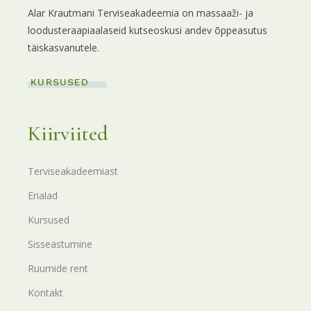
Alar Krautmani Terviseakadeemia on massaaži- ja
loodusteraapiaalaseid kutseoskusi andev õppeasutus
täiskasvanutele.
KURSUSED
Kiirviited
Terviseakadeemiast
Erialad
Kursused
Sisseastumine
Ruumide rent
Kontakt