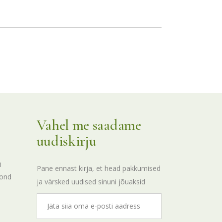
Vahel me saadame
uudiskirju
i
Pane ennast kirja, et head pakkumised
kond
ja värsked uudised sinuni jõuaksid