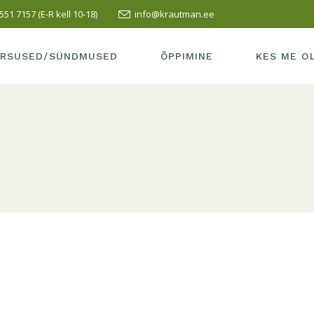
551 7157 (E-R kell 10-18)
info@krautman.ee
SUSED/SÜNDMUSED
SISSEASTUMINE
ÕPETAJAD
LI KURSUS
ÕPPEMAKS
MEIE KOOLI
RSUSED/SÜNDMUSED
ÕPPIMINE
KES ME O
PRAKTIKA
TERVISEAK
VASTUVÕTT
MEIE KOOL 
RSUSED/SÜNDMUSED
SISSEASTUMINE
ÕPETAJAD
LÕPETAMISE INFO
SÕBRAD
LLI KURSUS
ÕPPEMAKS
MEIE KOOL
HEA TAVA
KUS ME AS
PRAKTIKA
TERVISEA
ÕPILASELE
KONTAKT
VASTUVÕTT
MEIE KOOL
TÖÖ ESITAMINE
LÕPETAMISE INFO
SÕBRAD
HEA TAVA
KUS ME A
ÕPILASELE
KONTAKT
TÖÖ ESITAMINE