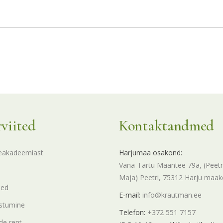
rviited
Kontaktandmed
eakadeemiast
Harjumaa osakond:
Vana-Tartu Maantee 79a, (Peetr
Maja) Peetri, 75312 Harju maa
sed
E-mail:
info@krautman.ee
stumine
Telefon:
+372 551 7157
e rent