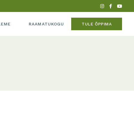
PERE
LEME
RAAMATUKOGU
TULE ÕPPIMA
ADEEMIAST
MEEDIAS
IPERE
UME
KADEEMIAST
 MEEDIAS
SUME