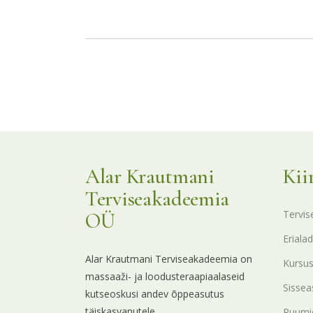
Alar Krautmani
Kii
Terviseakadeemia
Tervis
OÜ
Erialad
Alar Krautmani Terviseakadeemia on
Kursu
massaaži- ja loodusteraapiaalaseid
Sissea
kutseoskusi andev õppeasutus
täiskasvanutele.
Ruumid