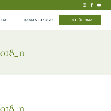
PERE
LEME
RAAMATUKOGU
TULE ÕPPIMA
ADEEMIAST
MEEDIAS
5018_n
IPERE
UME
KADEEMIAST
 MEEDIAS
SUME
5018_n