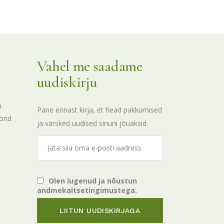
Vahel me saadame
uudiskirju
i
Pane ennast kirja, et head pakkumised
kond
ja värsked uudised sinuni jõuaksid
Olen lugenud ja nõustun
andmekaitsetingimustega.