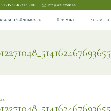
551 7157 (E-R kell 10-18)
info@krautman.ee
SUSED/SÜNDMUSED
SISSEASTUMINE
ÕPETAJAD
LI KURSUS
ÕPPEMAKS
MEIE KOOLI
RSUSED/SÜNDMUSED
ÕPPIMINE
KES ME O
PRAKTIKA
TERVISEAK
VASTUVÕTT
MEIE KOOL 
RSUSED/SÜNDMUSED
SISSEASTUMINE
ÕPETAJAD
LÕPETAMISE INFO
SÕBRAD
12271048_51416246769365
LLI KURSUS
ÕPPEMAKS
MEIE KOOL
HEA TAVA
KUS ME AS
PRAKTIKA
TERVISEA
ÕPILASELE
KONTAKT
VASTUVÕTT
MEIE KOOL
TÖÖ ESITAMINE
LÕPETAMISE INFO
SÕBRAD
HEA TAVA
KUS ME A
ÕPILASELE
KONTAKT
TÖÖ ESITAMINE
MIA
12271048_51416246769365