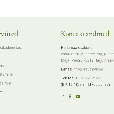
rviited
Kontaktandmed
eakadeemiast
Harjumaa osakond:
Vana-Tartu Maantee 79a, (Peetr
Maja) Peetri, 75312 Harju maa
sed
E-mail:
info@krautman.ee
stumine
Telefon:
+372 551 7157
e rent
(E-R 10-18, v.a riiklikud pühad)
kt