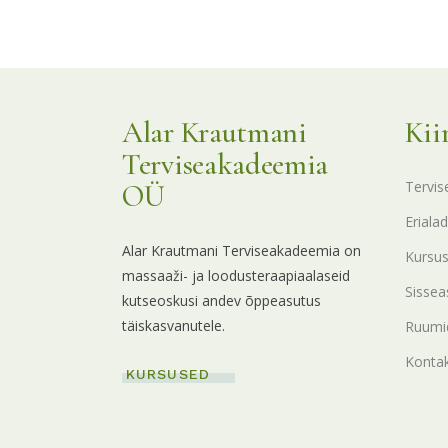
Alar Krautmani
Kii
Terviseakadeemia
Tervis
OÜ
Erialad
Alar Krautmani Terviseakadeemia on
Kursu
massaaži- ja loodusteraapiaalaseid
Sissea
kutseoskusi andev õppeasutus
täiskasvanutele.
Ruumid
Konta
KURSUSED