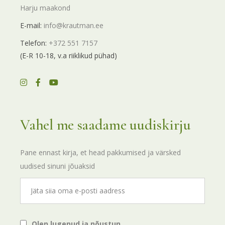
Harju maakond
E-mail:
info@krautman.ee
Telefon:
+372 551 7157
(E-R 10-18, v.a riiklikud pühad)
Vahel me saadame uudiskirju
Pane ennast kirja, et head pakkumised ja värsked
uudised sinuni jõuaksid
Olen lugenud ja nõustun