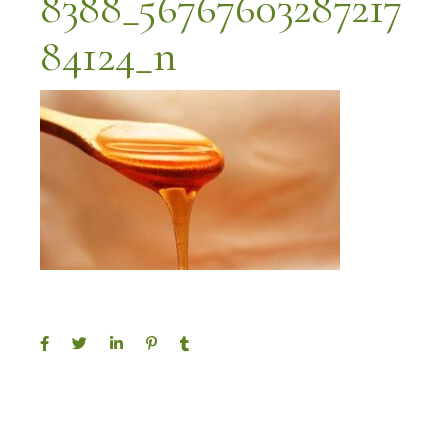
8388_56767603287217
84124_n