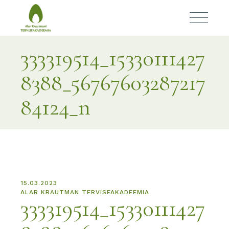
333319514_15330111427
8388_56767603287217
84124_n
15.03.2023
ALAR KRAUTMAN TERVISEAKADEEMIA
333319514_15330111427