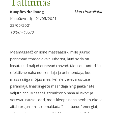
Tallinnas
Kuupäev/kellaaeg
Map Unavailable
Kuupäev(ad) - 21/05/2021 -
23/05/2021
10:00 - 17:00
Meemassaaž on iidne massaažiliik, mille juured
pärinevad teadaolevalt Tiibetist, kuid seda on
kasutanud paljud erinevad rahvad. Mesi on tuntud kui
efektiivne naha noorendaja ja pehmendaja, koos
massaažiga mõjub mesi kehale verevarustuse
parandaja, lihaspingete maandaja ning jääkainete
väljutajana. Massaaž stimuleerib naha aluskoe ja
verevarustuse tööd, mesi kleepainena seob mürke ja
aitab organismist eemaldada “saastunud” energiat,