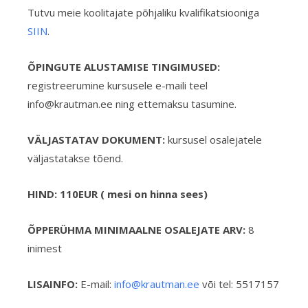
Tutvu meie koolitajate põhjaliku kvalifikatsiooniga
SIIN
.
ÕPINGUTE ALUSTAMISE TINGIMUSED:
registreerumine kursusele e-maili teel
info@krautman.ee ning ettemaksu tasumine.
VÄLJASTATAV DOKUMENT:
kursusel osalejatele
väljastatakse tõend.
HIND: 110EUR ( mesi on hinna sees)
ÕPPERÜHMA MINIMAALNE OSALEJATE ARV:
8
inimest
LISAINFO:
E-mail:
info@krautman.ee
või tel: 5517157