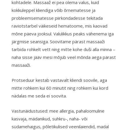
kohtadele. Massaaž ei pea olema valus, kuid
kokkuleppel kliendiga võib õrnematesse ja
probleemsematesse piirkondadesse tekitada
raviotstarbel väikeseid hematoome, mis kaovad
mõne päeva jooksul. Valulikkus peaks vähenema iga
järgmise seansiga. Soovitame pärast massaaži
tarbida rohkelt vett ning mitte kohe duši alla minna –
naha sisse jääv mesi mõjub veel mõnda aega pärast
massaaži.
Protseduur kestab vastavalt kliendi soovile, aga
mitte rohkem kui 60 minutit ning rohkem kui kord
nädalas me seda ei soovita.
Vastunäidustused: mee allergia, pahaloomuline
kasvaja, mädanikud, suhkru-, naha- või
südamehaigus, põletikulised veenilaiendid, madal