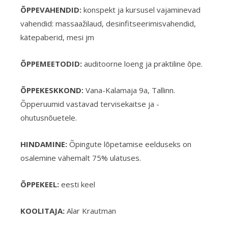
ÕPPEVAHENDID:
konspekt ja kursusel vajaminevad
vahendid: massaažilaud, desinfitseerimisvahendid,
kätepaberid, mesi jm
ÕPPEMEETODID:
auditoorne loeng ja praktiline õpe.
ÕPPEKESKKOND:
Vana-Kalamaja 9a, Tallinn.
Õpperuumid vastavad tervisekaitse ja -
ohutusnõuetele.
HINDAMINE:
Õpingute lõpetamise eelduseks on
osalemine vähemalt 75% ulatuses.
ÕPPEKEEL:
eesti keel
KOOLITAJA:
Alar Krautman