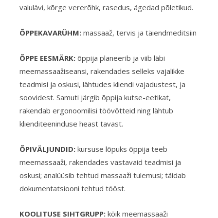
valulävi, kõrge vererõhk, rasedus, ägedad põletikud.
ÕPPEKAVARÜHM:
massaaž, tervis ja täiendmeditsiin
ÕPPE EESMÄRK:
õppija planeerib ja viib läbi
meemassaažiseansi, rakendades selleks vajalikke
teadmisi ja oskusi, lähtudes kliendi vajadustest, ja
soovidest. Samuti järgib õppija kutse-eetikat,
rakendab ergonoomilisi töövõtteid ning lähtub
klienditeeninduse heast tavast.
ÕPIVÄLJUNDID:
kursuse lõpuks õppija teeb
meemassaaži, rakendades vastavaid teadmisi ja
oskusi; analüüsib tehtud massaaži tulemusi; täidab
dokumentatsiooni tehtud tööst.
KOOLITUSE
SIHTGRUPP:
kõik meemassaaži