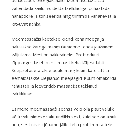
puhastades energiakanalid. Meemassaaž aitab
vähendada kaalu, võidelda tselluliidiga, puhastada
nahapoore ja toniseerida ning trimmida vananevat ja
lõtvuvat nahka.
Meemassaažis kaetakse kliendi keha meega ja
hakatakse kätega manipulatsioone tehes jääkaineid
väljutama. Mesi on nakkeaineks. Protseduuri
lõppjärgus laseb mesi ennast keha küljest lahti.
Seejärel asetatakse peale märg kuum käterätt ja
eemaldatakse ülejäänud meejäägid. Kuum omakorda
rahustab ja leevendab massaažist tekkinud
valulikkuse.
Esimene meemassaaži seanss võib olla pisut valulik
sõltuvalt inimese valutundlikkusest, kuid see on ainult
hea, sest niiviisi jõuame jälile keha probleemsetele