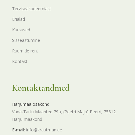
Terviseakadeemiast
Erialad
Kursused
Sisseastumine
Ruumide rent
Kontakt
Kontaktandmed
Harjumaa osakond:
Vana-Tartu Maantee 79a, (Peetri Maja) Peetri, 75312
Harju maakond
E-mail:
info@krautman.ee