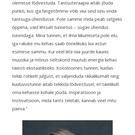
olemisse lõdvestuda. Tantsuteraapia aitab jõuda
punkti, kus iga hingetõmme võib viia sind sinu enda
tantsuga ühendusse. Pole samme mida peab selgeks
õppima, vaid lihtsalt tunnetus – sügav ühendus
iseendaga. Mina tunnen, et ilma liikumiseta pole elu,
iga rakuke mu kehas saab õnnelikuks kui astun
esimese sammu. Kui veel liita siia juurde kaunis
muusika ja mõnus seltskond muutub energia kehas
täiesti ekstaatiliseks. Koosloomes tunnen, kuidas
tekib rohkelt julgust, et väljenduda rikkalikumalt ning
kuuluvustunne aitab tekkida lõdvestusel, et täielikult
oma kehasse kohale jõuda. Inspiratsioon ja
motivatsioon, mida tants tekitab, kannab veel mitu
päeva.”