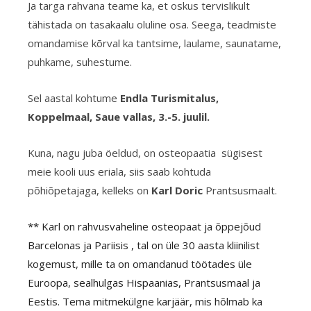
Ja targa rahvana teame ka, et oskus tervislikult
tähistada on tasakaalu oluline osa. Seega, teadmiste
omandamise kõrval ka tantsime, laulame, saunatame,
puhkame, suhestume.
Sel aastal kohtume
Endla Turismitalus,
Koppelmaal, Saue vallas, 3.-5. juulil.
Kuna, nagu juba öeldud, on osteopaatia sügisest
meie kooli uus eriala, siis saab kohtuda
põhiõpetajaga, kelleks on
Karl Doric
Prantsusmaalt.
** Karl on rahvusvaheline osteopaat ja õppejõud
Barcelonas ja Pariisis , tal on üle 30 aasta kliinilist
kogemust, mille ta on omandanud töötades üle
Euroopa, sealhulgas Hispaanias, Prantsusmaal ja
Eestis. Tema mitmekülgne karjäär, mis hõlmab ka