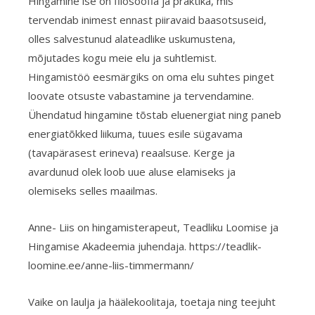
Hingamine ise on filosoofia ja praktika, mis
tervendab inimest ennast piiravaid baasotsuseid,
olles salvestunud alateadlike uskumustena,
mõjutades kogu meie elu ja suhtlemist.
Hingamistöö eesmärgiks on oma elu suhtes pinget
loovate otsuste vabastamine ja tervendamine.
Ühendatud hingamine tõstab eluenergiat ning paneb
energiatõkked liikuma, tuues esile sügavama
(tavapärasest erineva) reaalsuse. Kerge ja
avardunud olek loob uue aluse elamiseks ja
olemiseks selles maailmas.
Anne- Liis on hingamisterapeut, Teadliku Loomise ja
Hingamise Akadeemia juhendaja. https://teadlik-
loomine.ee/anne-liis-timmermann/
Vaike on laulja ja häälekoolitaja, toetaja ning teejuht