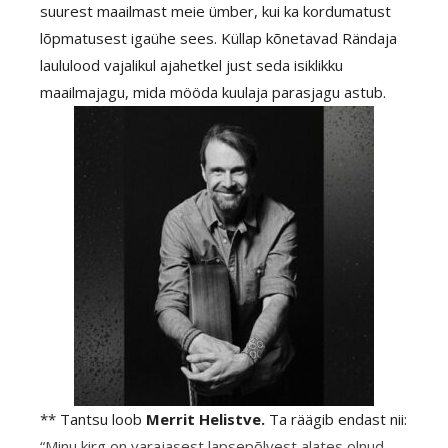
suurest maailmast meie ümber, kui ka kordumatust
lõpmatusest igaühe sees. Küllap kõnetavad Rändaja
laululood vajalikul ajahetkel just seda isiklikku
maailmajagu, mida mööda kuulaja parasjagu astub.
** Tantsu loob
Merrit Helistve.
Ta räägib endast nii:
“Minu kirg on varajasest lapsepõlvest alates olnud