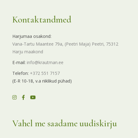
Kontaktandmed
Harjumaa osakond:
Vana-Tartu Maantee 79a, (Peetri Maja) Peetri, 75312
Harju maakond
E-mail:
info@krautman.ee
Telefon:
+372 551 7157
(E-R 10-18, v.a riiklikud pühad)
Vahel me saadame uudiskirju