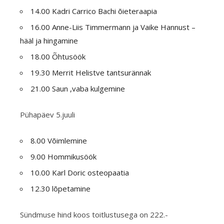
14.00 Kadri Carrico Bachi õieteraapia
16.00 Anne-Liis Timmermann ja Vaike Hannust –
hääl ja hingamine
18.00 Õhtusöök
19.30 Merrit Helistve tantsurännak
21.00 Saun ,vaba kulgemine
Pühapäev 5.juuli
8.00 Võimlemine
9.00 Hommikusöök
10.00 Karl Doric osteopaatia
12.30 lõpetamine
Sündmuse hind koos toitlustusega on 222.-