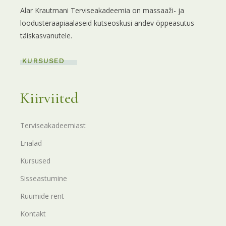
Alar Krautmani Terviseakadeemia on massaaži- ja
loodusteraapiaalaseid kutseoskusi andev õppeasutus
täiskasvanutele.
KURSUSED
Kiirviited
Terviseakadeemiast
Erialad
Kursused
Sisseastumine
Ruumide rent
Kontakt