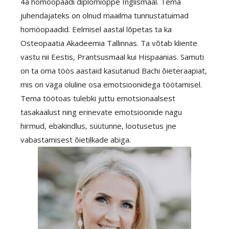
4a homöopaadi diplomiõppe Inglismaal. Tema
juhendajateks on olnud maailma tunnustatuimad
homöopaadid. Eelmisel aastal lõpetas ta ka
Osteopaatia Akadeemia Tallinnas. Ta võtab kliente
vastu nii Eestis, Prantsusmaal kui Hispaanias. Samuti
on ta oma töös aastaid kasutanud Bachi õieteraapiat,
mis on väga oluline osa emotsioonidega töötamisel.
Tema töötoas tulebki juttu emotsionaalsest
tasakaalust ning erinevate emotsioonide nagu
hirmud, ebakindlus, süütunne, lootusetus jne
vabastamisest õietilkade abiga.