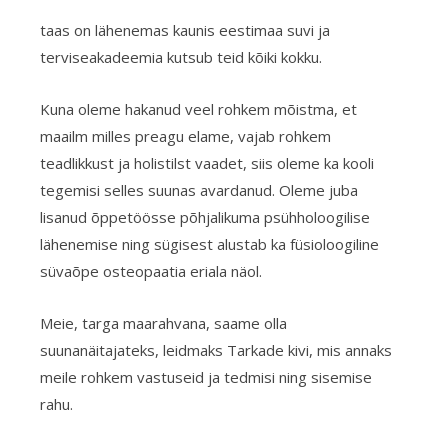
taas on lähenemas kaunis eestimaa suvi ja
terviseakadeemia kutsub teid kõiki kokku.
Kuna oleme hakanud veel rohkem mõistma, et
maailm milles preagu elame, vajab rohkem
teadlikkust ja holistilst vaadet, siis oleme ka kooli
tegemisi selles suunas avardanud. Oleme juba
lisanud õppetöösse põhjalikuma psühholoogilise
lähenemise ning sügisest alustab ka füsioloogiline
süvaõpe osteopaatia eriala näol.
Meie, targa maarahvana, saame olla
suunanäitajateks, leidmaks Tarkade kivi, mis annaks
meile rohkem vastuseid ja tedmisi ning sisemise
rahu.