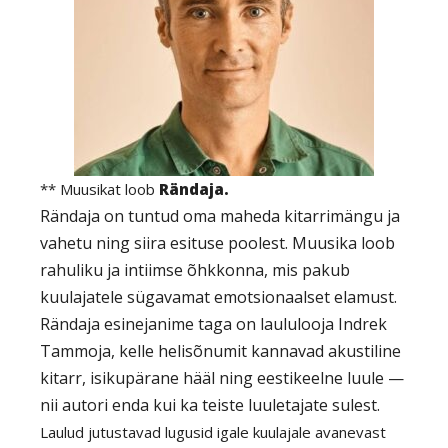
** Muusikat loob
Rändaja.
Rändaja on tuntud oma maheda kitarrimängu ja
vahetu ning siira esituse poolest. Muusika loob
rahuliku ja intiimse õhkkonna, mis pakub
kuulajatele sügavamat emotsionaalset elamust.
Rändaja esinejanime taga on laululooja Indrek
Tammoja, kelle helisõnumit kannavad akustiline
kitarr, isikupärane hääl ning eestikeelne luule —
nii autori enda kui ka teiste luuletajate sulest.
Laulud jutustavad lugusid igale kuulajale avanevast