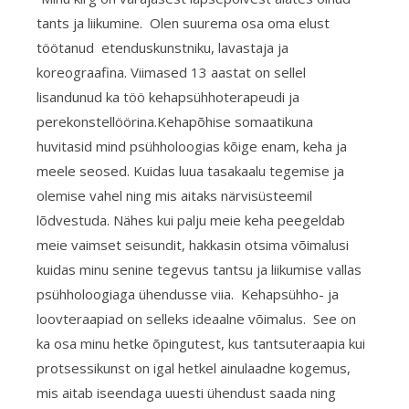
tants ja liikumine. Olen suurema osa oma elust
töötanud etenduskunstniku, lavastaja ja
koreograafina. Viimased 13 aastat on sellel
lisandunud ka töö kehapsühhoterapeudi ja
perekonstellöörina.Kehapõhise somaatikuna
huvitasid mind psühholoogias kõige enam, keha ja
meele seosed. Kuidas luua tasakaalu tegemise ja
olemise vahel ning mis aitaks närvisüsteemil
lõdvestuda. Nähes kui palju meie keha peegeldab
meie vaimset seisundit, hakkasin otsima võimalusi
kuidas minu senine tegevus tantsu ja liikumise vallas
psühholoogiaga ühendusse viia. Kehapsühho- ja
loovteraapiad on selleks ideaalne võimalus. See on
ka osa minu hetke õpingutest, kus tantsuteraapia kui
protsessikunst on igal hetkel ainulaadne kogemus,
mis aitab iseendaga uuesti ühendust saada ning