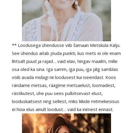
** Loodusega ühendusse viib šamaan Metsküla Kalju.
See ühendus aitab jöuda punkti, kus mets ei ole enam
lihtsalt puud ja rajad… vaid elav, hingav maailm, mille
osa oled ka sina. Iga samm, iga puu, iga jälg samblas
vöib avada midagi nii loodusest kui iseendast. Koos
rändame metsas, räägime metsaelust, loomadest,
rästikutest, ühe puu sees pulbitsevast elust,
looduskaitsest ning sellest, miks liikide mitmekesisus
ei hoia elus ainult loodust… vaid ka inimest ennast.