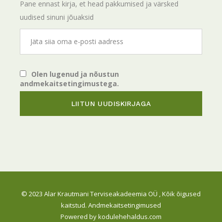
Pane ennast kirja, et head pakkumised ja värsked
uudised sinuni jõuaksid
Olen lugenud ja nõustun
andmekaitsetingimustega.
© 2023
Alar Krautmani Terviseakadeemia OÜ
, Kõik õigused
kaitstud.
Andmekaitsetingimused
Powered by
kodulehehaldus.com