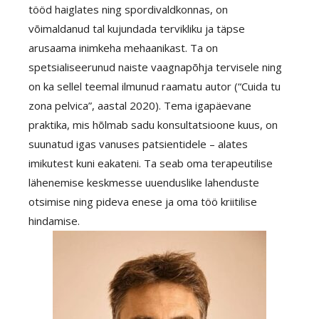
tööd haiglates ning spordivaldkonnas, on
võimaldanud tal kujundada tervikliku ja täpse
arusaama inimkeha mehaanikast. Ta on
spetsialiseerunud naiste vaagnapõhja tervisele ning
on ka sellel teemal ilmunud raamatu autor (“Cuida tu
zona pelvica”, aastal 2020). Tema igapäevane
praktika, mis hõlmab sadu konsultatsioone kuus, on
suunatud igas vanuses patsientidele – alates
imikutest kuni eakateni. Ta seab oma terapeutilise
lähenemise keskmesse uuenduslike lahenduste
otsimise ning pideva enese ja oma töö kriitilise
hindamise.