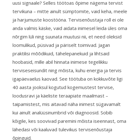
uusi signaale? Selles töötoas õpime nägema tervist
tervikuna – mitte ainult sümptomite, vaid keha, meele
ja harjumuste koostööna. Tervisenõustaja roll ei ole
anda valmis käske, vaid aidata inimesel leida üles oma
nõrgim lüli ning suunata muutusi nii, et need oleksid
loomulikud, püsivad ja päriselt toimivad. Jagan
praktilisi mõõdikuid, tähelepanekuid ja lihtsaid
hoobasid, mille abil hinnata inimese tegelikku
terviseseisundit ning mõista, kuhu energia ja tervis
igapäevaelus kaovad. See töötuba on kokkuvõte ligi
40 aasta jooksul kogutud kogemustest tervise,
loodusravi ja käeliste teraapiate maailmast –
taipamistest, mis aitavad näha inimest sügavamalt
kui ainult analüüsinumbrid või diagnoosid. Sobib
kõigile, kes soovivad paremini mõista iseennast, oma
lähedasi või kaaluvad tulevikus tervisenõustaja
õpinguid.