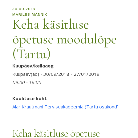
30.09.2018
MARILIIS MÄNNIK
Keha käsitluse
õpetuse moodulõpe
(Tartu)
Kuupäev/kellaaeg
Alar
Krau
Kuupäev(ad) - 30/09/2018 - 27/01/2019
Terv
09:00 - 16:00
(Tart
osak
Koolituse koht
Alar Krautmani Terviseakadeemia (Tartu osakond)
Keha käsitluse õpetuse