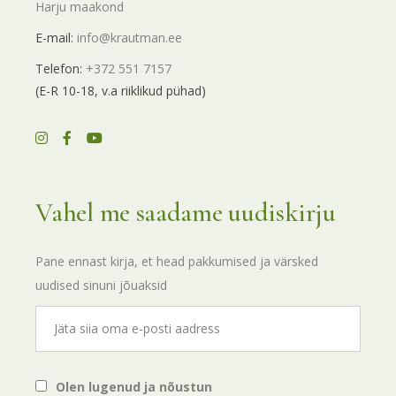
Harju maakond
E-mail:
info@krautman.ee
Telefon:
+372 551 7157
(E-R 10-18, v.a riiklikud pühad)
Vahel me saadame uudiskirju
Pane ennast kirja, et head pakkumised ja värsked
uudised sinuni jõuaksid
Olen lugenud ja nõustun