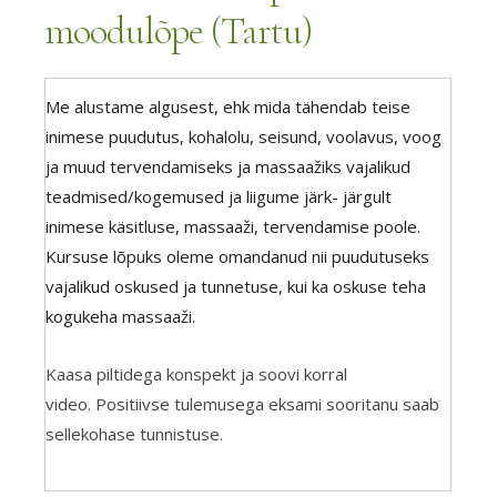
moodulõpe (Tartu)
Me alustame algusest, ehk mida tähendab teise
inimese puudutus, kohalolu, seisund, voolavus, voog
ja muud tervendamiseks ja massaažiks vajalikud
teadmised/kogemused ja liigume järk- järgult
inimese käsitluse, massaaži, tervendamise poole.
Kursuse lõpuks oleme omandanud nii puudutuseks
vajalikud oskused ja tunnetuse, kui ka oskuse teha
kogukeha massaaži.
Kaasa piltidega konspekt ja soovi korral
video. Positiivse tulemusega eksami sooritanu saab
sellekohase tunnistuse.