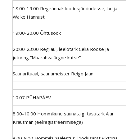
18:00-19:00 Regirännak loodusjõududesse, laulja
Waike Hannust
19:00-20.00 Õhtusöök
20:00-23:00 Regilaul, leelotark Celia Roose ja
juturing “Maarahva ürgne kutse”
Saunarituaal, saunameister Reigo Jaan
10.07 PÜHAPÄEV
8:00-10.00 Hommikune saunataig, tasutark Alar
Krautman (eelregistreerimisega)
8:00-9.00 Hommikuhäälestus, loodusarst Viktoria