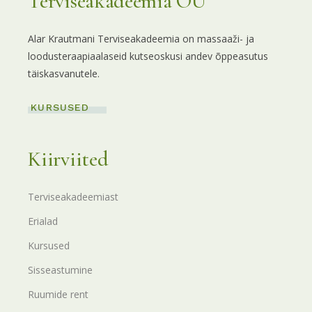
Terviseakadeemia OÜ
Alar Krautmani Terviseakadeemia on massaaži- ja
loodusteraapiaalaseid kutseoskusi andev õppeasutus
täiskasvanutele.
KURSUSED
Kiirviited
Terviseakadeemiast
Erialad
Kursused
Sisseastumine
Ruumide rent