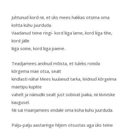
Juhtunud kord nii, et üks mees hakkas otsima oma
kohta kuhu juurduda.
Vaadanud teine ringi- kord liiga lame, kord liiga tihe,
kord jälle
liiga soine, kord liiga paene.
Teadjamees andnud mõista, et tuleks ronida
kõrgema mäe otsa, sealt
kindlasti näha! Mees kuulanud tarka, leidnud kõrgeima
mäetipu kuplite
vahelt ja näinudki sealt just sobivat paika, nii kiviviske
kaugusel.
Nii sai Haanjamees endale oma koha kuhu juurduda.
Palju-palju aastaringe hiljem otsustas aga üks teine