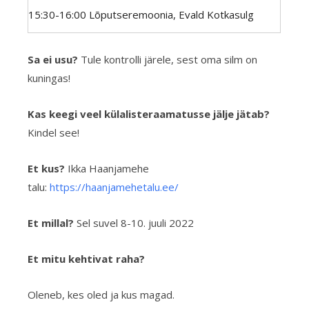
15:30-16:00 Lõputseremoonia, Evald Kotkasulg
Sa ei usu?
Tule kontrolli järele, sest oma silm on
kuningas!
Kas keegi veel külalisteraamatusse jälje jätab?
Kindel see!
Et kus?
Ikka Haanjamehe
talu:
https://haanjamehetalu.ee/
Et millal?
Sel suvel
8-10. juuli 2022
Et mitu kehtivat raha?
Oleneb, kes oled ja kus magad.