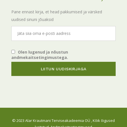
Pane ennast kirja, et head pakkumised ja värsked
uudised sinuni jõuaksid
Olen lugenud ja nõustun
andmekaitsetingimustega.
© 2023
Alar Krautmani Terviseakadeemia OÜ
, Kõik õigused