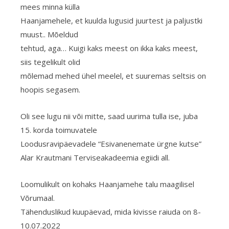
mees minna külla
Haanjamehele, et kuulda lugusid juurtest ja paljustki
muust.. Mõeldud
tehtud, aga… Kuigi kaks meest on ikka kaks meest,
siis tegelikult olid
mõlemad mehed ühel meelel, et suuremas seltsis on
hoopis segasem.
Oli see lugu nii või mitte, saad uurima tulla ise, juba
15. korda toimuvatele
Loodusravipäevadele “Esivanenemate ürgne kutse”
Alar Krautmani Terviseakadeemia egiidi all.
Loomulikult on kohaks Haanjamehe talu maagilisel
Võrumaal.
Tähenduslikud kuupäevad, mida kivisse raiuda on 8-
10.07.2022