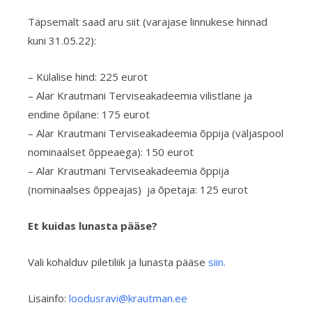
Täpsemalt saad aru siit (varajase linnukese hinnad
kuni 31.05.22):
– Külalise hind: 225 eurot
– Alar Krautmani Terviseakadeemia vilistlane ja
endine õpilane: 175 eurot
– Alar Krautmani Terviseakadeemia õppija (väljaspool
nominaalset õppeaega): 150 eurot
– Alar Krautmani Terviseakadeemia õppija
(nominaalses õppeajas) ja õpetaja: 125 eurot
Et kuidas lunasta pääse?
Vali kohalduv piletiliik ja lunasta pääse
siin.
Lisainfo:
loodusravi@krautman.ee