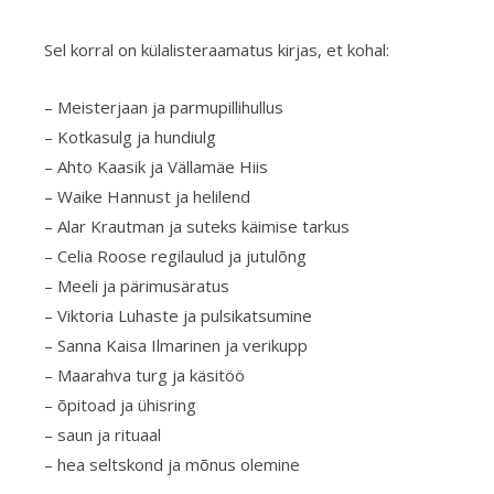
Sel korral on külalisteraamatus kirjas, et kohal:
– Meisterjaan ja parmupillihullus
– Kotkasulg ja hundiulg
– Ahto Kaasik ja Vällamäe Hiis
– Waike Hannust ja helilend
– Alar Krautman ja suteks käimise tarkus
– Celia Roose regilaulud ja jutulõng
– Meeli ja pärimusäratus
– Viktoria Luhaste ja pulsikatsumine
– Sanna Kaisa Ilmarinen ja verikupp
– Maarahva turg ja käsitöö
– õpitoad ja ühisring
– saun ja rituaal
– hea seltskond ja mõnus olemine