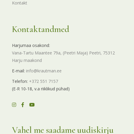
Kontakt
Kontaktandmed
Harjumaa osakond:
Vana-Tartu Maantee 79a, (Peetri Maja) Peetri, 75312
Harju maakond
E-mail:
info@krautman.ee
Telefon:
+372 551 7157
(E-R 10-18, v.a riiklikud pühad)
Vahel me saadame uudiskirju