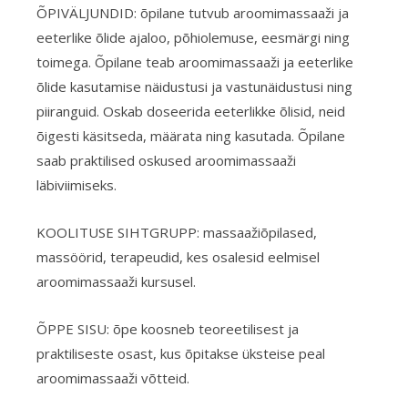
ÕPIVÄLJUNDID: õpilane tutvub aroomimassaaži ja
eeterlike õlide ajaloo, põhiolemuse, eesmärgi ning
toimega. Õpilane teab aroomimassaaži ja eeterlike
õlide kasutamise näidustusi ja vastunäidustusi ning
piiranguid. Oskab doseerida eeterlikke õlisid, neid
õigesti käsitseda, määrata ning kasutada. Õpilane
saab praktilised oskused aroomimassaaži
läbiviimiseks.
KOOLITUSE SIHTGRUPP: massaažiõpilased,
massöörid, terapeudid, kes osalesid eelmisel
aroomimassaaži kursusel.
ÕPPE SISU: õpe koosneb teoreetilisest ja
praktiliseste osast, kus õpitakse üksteise peal
aroomimassaaži võtteid.