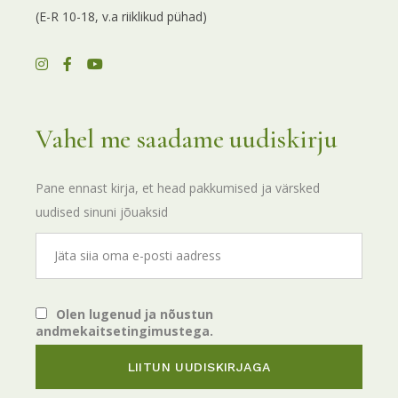
(E-R 10-18, v.a riiklikud pühad)
Vahel me saadame uudiskirju
Pane ennast kirja, et head pakkumised ja värsked
uudised sinuni jõuaksid
Olen lugenud ja nõustun
andmekaitsetingimustega.