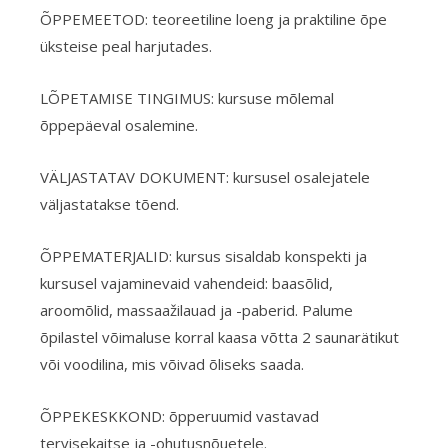
ÕPPEMEETOD: teoreetiline loeng ja praktiline õpe
üksteise peal harjutades.
LÕPETAMISE TINGIMUS: kursuse mõlemal
õppepäeval osalemine.
VÄLJASTATAV DOKUMENT: kursusel osalejatele
väljastatakse tõend.
ÕPPEMATERJALID: kursus sisaldab konspekti ja
kursusel vajaminevaid vahendeid: baasõlid,
aroomõlid, massaažilauad ja -paberid. Palume
õpilastel võimaluse korral kaasa võtta 2 saunarätikut
või voodilina, mis võivad õliseks saada.
ÕPPEKESKKOND: õpperuumid vastavad
tervisekaitse ja -ohutusnõuetele.