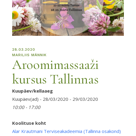
28.03.2020
MARILIIS MÄNNIK
Aroomimassaaži
kursus Tallinnas
Kuupäev/kellaaeg
Alar
Krau
Kuupäev(ad) - 28/03/2020 - 29/03/2020
Terv
10:00 - 17:00
(Tall
osak
Koolituse koht
Alar Krautmani Terviseakadeemia (Tallinna osakond)