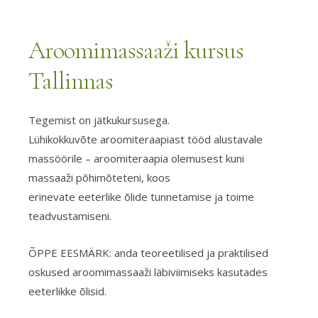
Aroomimassaaži kursus
Tallinnas
Tegemist on jätkukursusega.
Lühikokkuvõte aroomiteraapiast tööd alustavale
massöörile – aroomiteraapia olemusest kuni
massaaži põhimõteteni, koos
erinevate
eeterlike
õlide
tunnetamise ja toime
teadvustamiseni.
ÕPPE EESMÄRK: anda teoreetilised ja praktilised
oskused aroomimassaaži läbiviimiseks kasutades
eeterlikke õlisid.