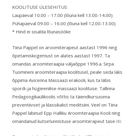
KOOLITUSE ÜLESEHITUS:
Laupäeval 10.00 – 17.00 (lõuna kell 13.00-14.00)
Pühapäeval 09.00 – 16.00 (lõuna kell 12.00-13.00)
* Hind ei sisalda lõunasööke
Tiina Pappel on aroomiterapeut aastast 1996 ning
õpetamiskogemust on alates aastast 1997. Ta
omandas aroomiteraapia väljaõppe 1996.a. Sirpa
Tuomineni aroomiteraapia koolitusel, peale seda läks
õppima Avicenna Massaazi erakooli, kus ta läbis
spordi-ja hügieenilise massaazi koolituse. Tallinna
Pedagoogikaülikoolis võttis ta täiendkursusena
preventiivset ja klassikalist meditsiini. Veel on Tiina
Pappel läbinud Epp Halliku Aroomteraapia Kooli ning
omandanud kutsetunnistuse aroomterapeut tase III.