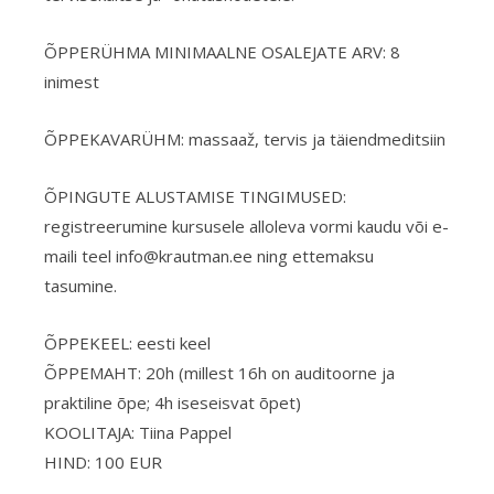
ÕPPERÜHMA MINIMAALNE OSALEJATE ARV: 8
inimest
ÕPPEKAVARÜHM: massaaž, tervis ja täiendmeditsiin
ÕPINGUTE ALUSTAMISE TINGIMUSED:
registreerumine kursusele alloleva vormi kaudu või e-
maili teel info@krautman.ee ning ettemaksu
tasumine.
ÕPPEKEEL: eesti keel
ÕPPEMAHT: 20h (millest 16h on auditoorne ja
praktiline õpe; 4h iseseisvat õpet)
KOOLITAJA: Tiina Pappel
HIND: 100 EUR