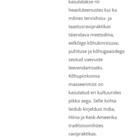
kasutatakse nii
heaoluteenustes kui ka
mõnes tervishoiu- ja
taastusravipraktikas
täiendava meetodina,
eelkõige kõhukinnisuse,
puhituse ja kõhugaasidega
seotud vaevuste
leevendamiseks.
Kõhupiirkonna
masseerimist on
kasutatud eri kultuurides
pikka aega. Selle kohta
leidub kirjeldusi India,
Hiina ja Kesk-Ameerika
traditsioonilistes
ravipraktikas.