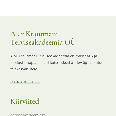
Alar Krautmani
Terviseakadeemia OÜ
Alar Krautmani Terviseakadeemia on massaaži- ja
loodusteraapiaalaseid kutseoskusi andev õppeasutus
täiskasvanutele.
KURSUSED
Kiirviited
Terviseakadeemiast