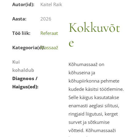
Autor(id):
Kaitel Raik
Aasta:
2026
Kokkuvõt
Töö liik:
Referaat
e
Kategooria(d):
Massaaž
Kui
Kõhumassaaž on
kohaldub
kõhuseina ja
Diagnoos /
kõhupiirkonna pehmete
Haigus(ed):
kudede käsitsi töötlemine.
Selle käigus kasutatakse
enamasti aeglasi silitusi,
ringjaid liigutusi, kerget
survet ja sõtkumise
võtteid. Kõhumassaaži