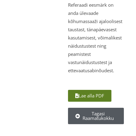
Referaadi eesmärk on
anda ülevaade
kõhumassaaži ajaloolisest
taustast, tänapäevasest
kasutamisest, võimalikest
näidustustest ning
peamistest
vastunäidustustest ja
ettevaatusabinõudest.
Lae alla PDF
Tagasi
Raamatukokku