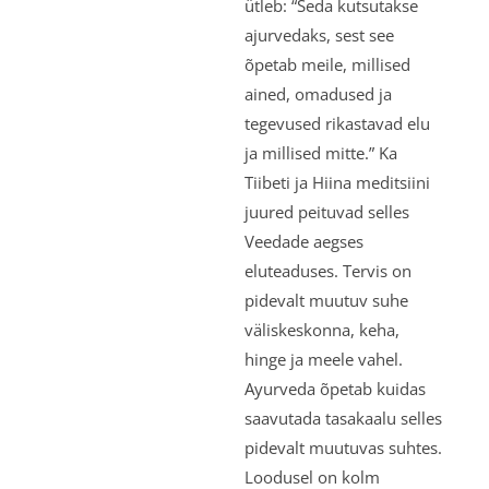
ütleb: “Seda kutsutakse
ajurvedaks, sest see
õpetab meile, millised
ained, omadused ja
tegevused rikastavad elu
ja millised mitte.” Ka
Tiibeti ja Hiina meditsiini
juured peituvad selles
Veedade aegses
eluteaduses. Tervis on
pidevalt muutuv suhe
väliskeskonna, keha,
hinge ja meele vahel.
Ayurveda õpetab kuidas
saavutada tasakaalu selles
pidevalt muutuvas suhtes.
Loodusel on kolm