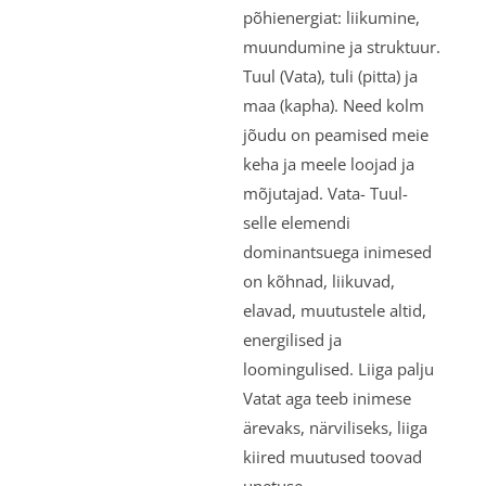
põhienergiat: liikumine,
muundumine ja struktuur.
Tuul (Vata), tuli (pitta) ja
maa (kapha). Need kolm
jõudu on peamised meie
keha ja meele loojad ja
mõjutajad. Vata- Tuul-
selle elemendi
dominantsuega inimesed
on kõhnad, liikuvad,
elavad, muutustele altid,
energilised ja
loomingulised. Liiga palju
Vatat aga teeb inimese
ärevaks, närviliseks, liiga
kiired muutused toovad