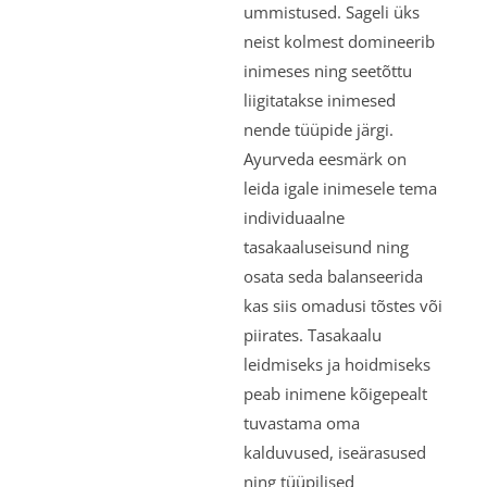
ummistused. Sageli üks
neist kolmest domineerib
inimeses ning seetõttu
liigitatakse inimesed
nende tüüpide järgi.
Ayurveda eesmärk on
leida igale inimesele tema
individuaalne
tasakaaluseisund ning
osata seda balanseerida
kas siis omadusi tõstes või
piirates. Tasakaalu
leidmiseks ja hoidmiseks
peab inimene kõigepealt
tuvastama oma
kalduvused, iseärasused
ning tüüpilised