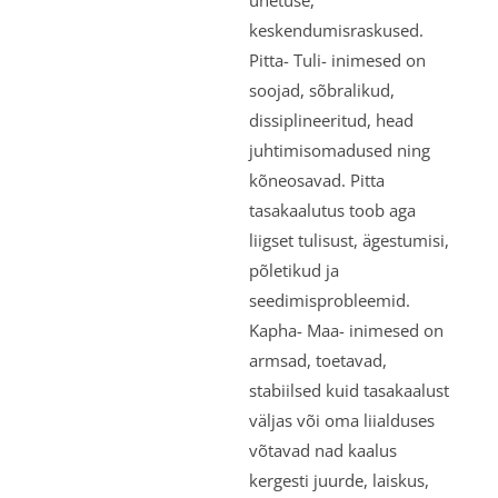
unetuse,
keskendumisraskused.
Pitta- Tuli- inimesed on
soojad, sõbralikud,
dissiplineeritud, head
juhtimisomadused ning
kõneosavad. Pitta
tasakaalutus toob aga
liigset tulisust, ägestumisi,
põletikud ja
seedimisprobleemid.
Kapha- Maa- inimesed on
armsad, toetavad,
stabiilsed kuid tasakaalust
väljas või oma liialduses
võtavad nad kaalus
kergesti juurde, laiskus,