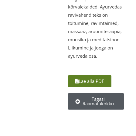
kõrvalekalded. Ayurvedas
ravivahenditeks on
toitumine, ravimtaimed,
massaaž, aroomiteraapia,
muusika ja meditatsioon.
Liikumine ja jooga on
ayurveda osa.
Lae alla PDF
Tagasi
Raamatukokku