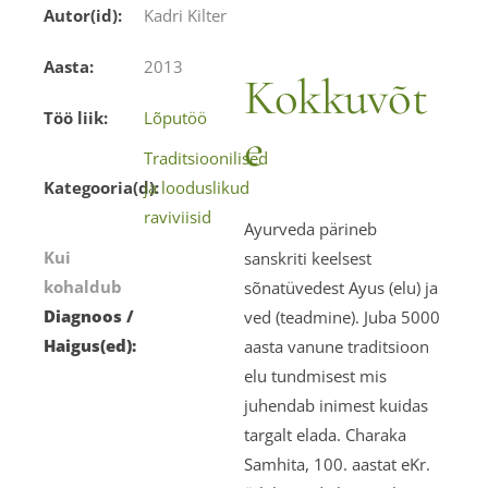
Autor(id):
Kadri Kilter
Aasta:
2013
Kokkuvõt
Töö liik:
Lõputöö
e
Traditsioonilised
Kategooria(d):
ja looduslikud
raviviisid
Ayurveda pärineb
Kui
sanskriti keelsest
kohaldub
sõnatüvedest Ayus (elu) ja
Diagnoos /
ved (teadmine). Juba 5000
Haigus(ed):
aasta vanune traditsioon
elu tundmisest mis
juhendab inimest kuidas
targalt elada. Charaka
Samhita, 100. aastat eKr.