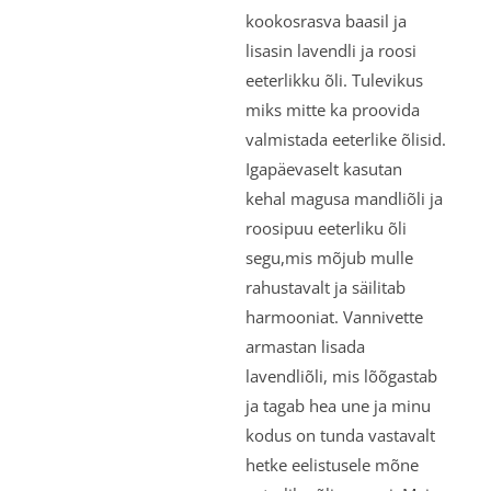
kookosrasva baasil ja
lisasin lavendli ja roosi
eeterlikku õli. Tulevikus
miks mitte ka proovida
valmistada eeterlike õlisid.
Igapäevaselt kasutan
kehal magusa mandliõli ja
roosipuu eeterliku õli
segu,mis mõjub mulle
rahustavalt ja säilitab
harmooniat. Vannivette
armastan lisada
lavendliõli, mis lõõgastab
ja tagab hea une ja minu
kodus on tunda vastavalt
hetke eelistusele mõne