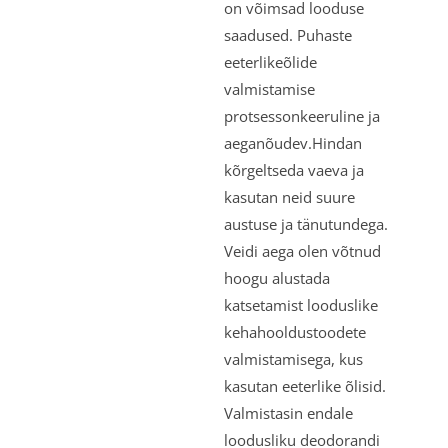
on võimsad looduse
saadused. Puhaste
eeterlikeõlide
valmistamise
protsessonkeeruline ja
aeganõudev.Hindan
kõrgeltseda vaeva ja
kasutan neid suure
austuse ja tänutundega.
Veidi aega olen võtnud
hoogu alustada
katsetamist looduslike
kehahooldustoodete
valmistamisega, kus
kasutan eeterlike õlisid.
Valmistasin endale
loodusliku deodorandi