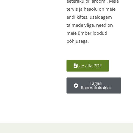
eeterliku õli aroomi. Meie
tervis ja heaolu on meie
endi kätes, usaldagem
taimede väge, need on
meie ümber loodud
põhjusega.
Lae alla PDF
Tagasi
Raamatukokku