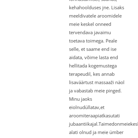
kehahoolduses jne. Lisaks
meeldivatele aroomidele
meie keskel onneed
tervendava javaimu
toetava toimega. Peale
selle, et saame end ise
aidata, võime lasta end
hellitada kogemustega
terapeudil, kes annab
lisaväärtust massaaži näol
ja vabastab meie pinged.
Minu jaoks
eiolnudüllatav,et
aroomiteraapiatkasutati
jubaantiikajal.Taimedonmeiekes
alati olnud ja meie ümber