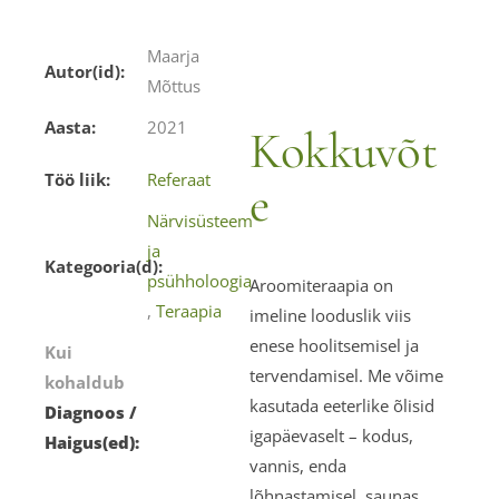
Maarja
Autor(id):
Mõttus
Aasta:
2021
Kokkuvõt
Töö liik:
Referaat
e
Närvisüsteem
ja
Kategooria(d):
psühholoogia
Aroomiteraapia on
,
Teraapia
imeline looduslik viis
enese hoolitsemisel ja
Kui
tervendamisel. Me võime
kohaldub
kasutada eeterlike õlisid
Diagnoos /
igapäevaselt – kodus,
Haigus(ed):
vannis, enda
lõhnastamisel, saunas,