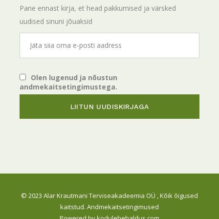
Pane ennast kirja, et head pakkumised ja värsked
uudised sinuni jõuaksid
Olen lugenud ja nõustun
andmekaitsetingimustega.
© 2023
Alar Krautmani Terviseakadeemia OÜ
, Kõik õigused
kaitstud.
Andmekaitsetingimused
Powered by
kodulehehaldus.com