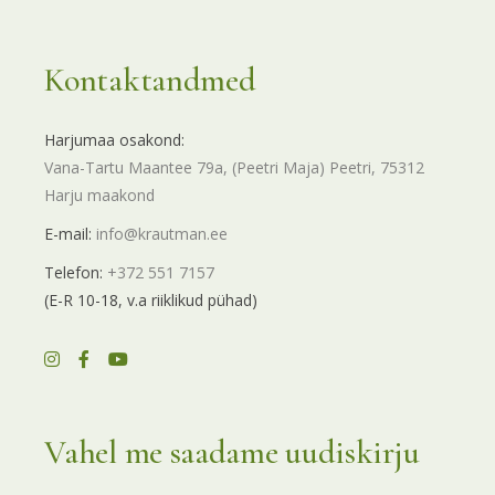
Kontaktandmed
Harjumaa osakond:
Vana-Tartu Maantee 79a, (Peetri Maja) Peetri, 75312
Harju maakond
E-mail:
info@krautman.ee
Telefon:
+372 551 7157
(E-R 10-18, v.a riiklikud pühad)
Vahel me saadame uudiskirju