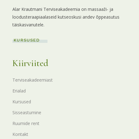
Alar Krautmani Terviseakadeemia on massaaži- ja
loodusteraapiaalaseid kutseoskusi andev õppeasutus
täiskasvanutele.
KURSUSED
Kiirviited
Terviseakadeemiast
Erialad
Kursused
Sisseastumine
Ruumide rent
Kontakt