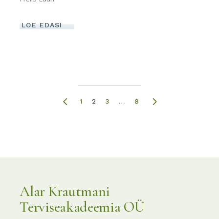
LOE EDASI
Posts
1
2
3
…
8
pagination
Alar Krautmani
Terviseakadeemia OÜ