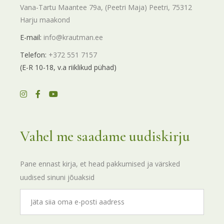
Vana-Tartu Maantee 79a, (Peetri Maja) Peetri, 75312
Harju maakond
E-mail:
info@krautman.ee
Telefon:
+372 551 7157
(E-R 10-18, v.a riiklikud pühad)
Vahel me saadame uudiskirju
Pane ennast kirja, et head pakkumised ja värsked
uudised sinuni jõuaksid