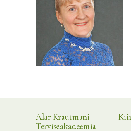
KKK
Alar Krautmani
Kii
Terviseakadeemia