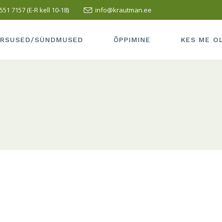
551 7157 (E-R kell 10-18)
info@krautman.ee
SUSED/SÜNDMUSED
SISSEASTUMINE
ÕPETAJAD
LI KURSUS
ÕPPEMAKS
MEIE KOOLI
RSUSED/SÜNDMUSED
ÕPPIMINE
KES ME O
PRAKTIKA
TERVISEAK
VASTUVÕTT
MEIE KOOL 
RSUSED/SÜNDMUSED
SISSEASTUMINE
ÕPETAJAD
LÕPETAMISE INFO
SÕBRAD
LLI KURSUS
ÕPPEMAKS
MEIE KOOL
HEA TAVA
KUS ME AS
PRAKTIKA
TERVISEA
ÕPILASELE
KONTAKT
VASTUVÕTT
MEIE KOOL
TÖÖ ESITAMINE
LÕPETAMISE INFO
SÕBRAD
HEA TAVA
KUS ME A
ÕPILASELE
KONTAKT
TÖÖ ESITAMINE