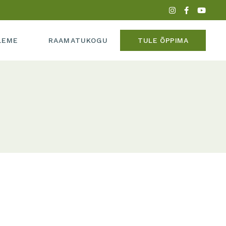
PERE
LEME
RAAMATUKOGU
TULE ÕPPIMA
ADEEMIAST
MEEDIAS
IPERE
UME
KADEEMIAST
 MEEDIAS
SUME