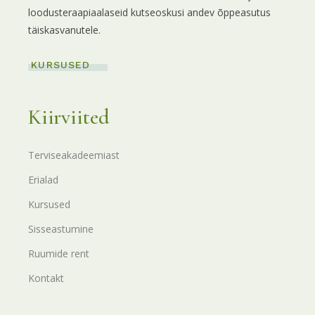
loodusteraapiaalaseid kutseoskusi andev õppeasutus
täiskasvanutele.
KURSUSED
Kiirviited
Terviseakadeemiast
Erialad
Kursused
Sisseastumine
Ruumide rent
Kontakt