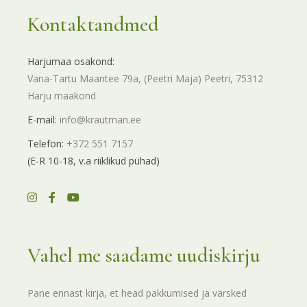
Kontaktandmed
Harjumaa osakond:
Vana-Tartu Maantee 79a, (Peetri Maja) Peetri, 75312
Harju maakond
E-mail:
info@krautman.ee
Telefon:
+372 551 7157
(E-R 10-18, v.a riiklikud pühad)
Vahel me saadame uudiskirju
Pane ennast kirja, et head pakkumised ja värsked