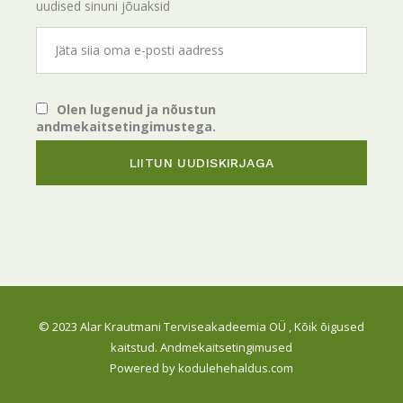
uudised sinuni jõuaksid
Olen lugenud ja nõustun
andmekaitsetingimustega.
© 2023
Alar Krautmani Terviseakadeemia OÜ
, Kõik õigused
kaitstud.
Andmekaitsetingimused
Powered by
kodulehehaldus.com