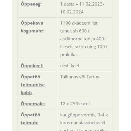
Õppeaeg:
1 aasta – 11.02.2023-
10.02.2024
Õppekava
1100 akadeemilist
kogumaht:
tundi, sh 600 t
auditoorne töö ja 400 t
iseseisev töö ning 100 t
praktika.
Õppekeel:
eesti keel
Õppetöö
Tallinnas või Tartus
toimumise
koht:
Õppemaks:
12 x 250 eurot
Õppetöö
kaugõppe vormis, 3-4 x
toimub:
kuus nädalavahetustel
vastavalt tunniplaanile