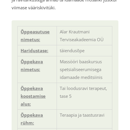
viimase vääriskivitüki.
Õppeasutuse
Alar Krautmani
nimetus:
Terviseakadeemia OÜ
Haridustase:
täiendusõpe
Õppekava
Massööri baaskursus
nimetus:
spetsialiseerumisega
idamaade meditsiinis
Õppekava
Tai loodusravi terapeut,
koostamise
tase 5
alus:
Õppekava
Teraapia ja taastusravi
rühm: