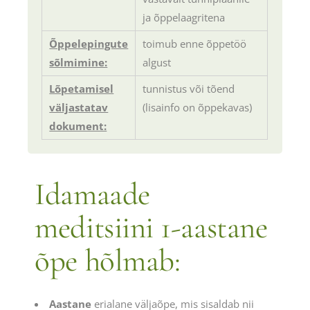
ja õppelaagritena
Õppelepingute
toimub enne õppetöö
sõlmimine:
algust
Lõpetamisel
tunnistus või tõend
väljastatav
(lisainfo on õppekavas)
dokument:
Idamaade
meditsiini 1-aastane
õpe hõlmab:
Aastane
erialane väljaõpe, mis sisaldab nii