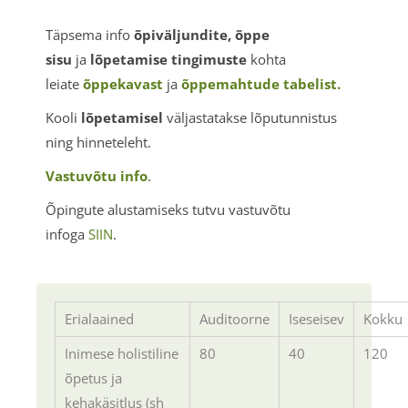
Täpsema info
õpiväljundite, õppe
sisu
ja
lõpetamise tingimuste
kohta
leiate
õppekavast
ja
õppemahtude tabelist.
Kooli
lõpetamisel
väljastatakse lõputunnistus
ning hinneteleht.
Vastuvõtu info
.
Õpingute alustamiseks tutvu vastuvõtu
infoga
SIIN
.
Erialaained
Auditoorne
Iseseisev
Kokku
Inimese holistiline
80
40
120
õpetus ja
kehakäsitlus (sh