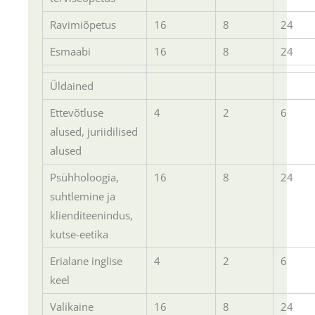
Ravimiõpetus
16
8
24
Esmaabi
16
8
24
Üldained
Ettevõtluse
4
2
6
alused, juriidilised
alused
Psühholoogia,
16
8
24
suhtlemine ja
klienditeenindus,
kutse-eetika
Erialane inglise
4
2
6
keel
Valikaine
16
8
24