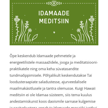
Õpe keskendub Idamaade pehmetele ja
energeetilistele massaažidele, jooga ja meditatsiooni-
praktikatele ning oma keha süvatasandite
tundmaõppimisele. Põhjalikult keskendutakse Tai
loodusteraapiate saladustesse, ajurveedalisele
maailmakäsitlusele ja tantra olemusse. Kuigi Hawaii
meditsiin ei ole Idamaa süsteem, siis tema kuulus
andestamiskunst koos daoismile sarnase kulgemise
ja ravitarkustega annab ta Idamaade mosaiiki justkui