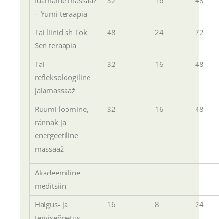
Idamaine massaaž
32
16
48
– Yumi teraapia
Tai liinid sh Tok
48
24
72
Sen teraapia
Tai
32
16
48
refleksoloogiline
jalamassaaž
Ruumi loomine,
32
16
48
rännak ja
energeetiline
massaaž
Akadeemiline
meditsiin
Haigus- ja
16
8
24
terviseõpetus