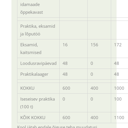
idamaade
õppekavast
Praktika, eksamid
ja lõputöö
Eksamid,
16
156
172
kaitsmised
Loodusravipäevad
48
0
48
Praktikalaager
48
0
48
KOKKU
600
400
1000
Iseseisev praktika
0
0
100
(100 t)
KÕIK KOKKU
600
400
1100
Kool jätab endale õiguse teha muudatusi