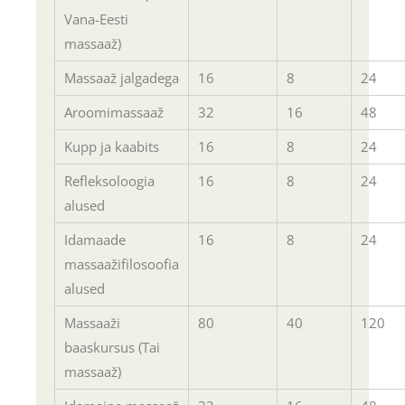
Vana-Eesti
massaaž)
Massaaž jalgadega
16
8
24
Aroomimassaaž
32
16
48
Kupp ja kaabits
16
8
24
Refleksoloogia
16
8
24
alused
Idamaade
16
8
24
massaažifilosoofia
alused
Massaaži
80
40
120
baaskursus (Tai
massaaž)