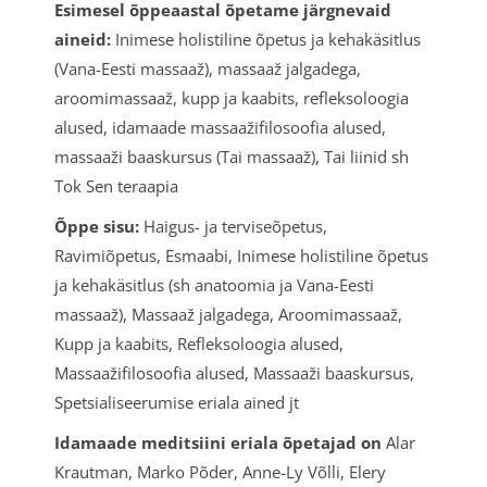
Esimesel õppeaastal õpetame järgnevaid
aineid:
Inimese holistiline õpetus ja kehakäsitlus
(Vana-Eesti massaaž), massaaž jalgadega,
aroomimassaaž, kupp ja kaabits, refleksoloogia
alused, idamaade massaažifilosoofia alused,
massaaži baaskursus (Tai massaaž), Tai liinid sh
Tok Sen teraapia
Õppe sisu:
Haigus- ja terviseõpetus,
Ravimiõpetus, Esmaabi, Inimese holistiline õpetus
ja kehakäsitlus (sh anatoomia ja Vana-Eesti
massaaž), Massaaž jalgadega, Aroomimassaaž,
Kupp ja kaabits, Refleksoloogia alused,
Massaažifilosoofia alused, Massaaži baaskursus,
Spetsialiseerumise eriala ained jt
Idamaade meditsiini eriala õpetajad on
Alar
Krautman, Marko Põder, Anne-Ly Võlli, Elery