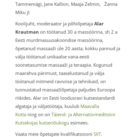
Tammemägi, Jane Kallion, Maaja Zelmin, Žanna
Miku jt
Koolijuht, moderaator ja põhiõpetaja
Alar
Krautman
on töötanud 30 a massöörina, sh 2 a
Eesti murdmasuusakoondise massöörina,
õpetanud massaaži üle 20 aasta, kokku pannud ja
välja töötanud unikaalse vana-eesti
soonetasumise massaaži ja teraapia. Kogunud
maarahva pärimust, taaselustanud ja välja
töötanud mitmeid raviviise ja tehnikaid, on
tunnustatud massaažiõpetaja paljudes Euroopa
riikides. Alar on Eesti loodusravi kutsestandardi
algataja ja väljatöötaja, kuulub
Maavalla
Kotta
ning on on
Täiend- ja Alternatiivmeditsiini
Kutsekojas kutsenõukogu
esimees.
Vaata meie õpetajate kvalifikatsiooni
SIIT
.