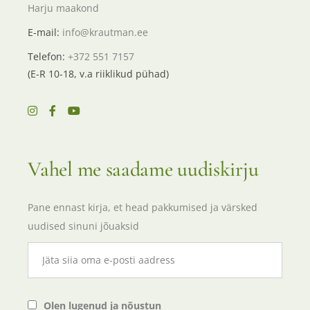
Harju maakond
E-mail:
info@krautman.ee
Telefon:
+372 551 7157
(E-R 10-18, v.a riiklikud pühad)
Vahel me saadame uudiskirju
Pane ennast kirja, et head pakkumised ja värsked
uudised sinuni jõuaksid
Olen lugenud ja nõustun