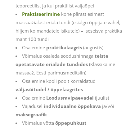
teooreetilist ja kui praktilist väljaõpet
Praktiseerimine
kohe pärast esimest
massaažialast eriala tundi (esialgu õppijate vahel,
hiljem kolmandatele isikutele) – iseseisva praktika
maht 100 tundi
Osalemine
praktikalaagris
(augustis)
Võimalus osaleda soodushinnaga
teiste
õpetatavate erialade tundides
(Klassikaline
massaaž, Eesti pärimusmeditsiin)
Osalemine kooli poolt korraldatud
väljasõitudel / õppelaagrites
Osalemine
Loodusravipäevadel
(juulis)
Vajadusel
individuaalne õppekava
ja/või
maksegraafik
Võimalus võtta
õppepuhkust