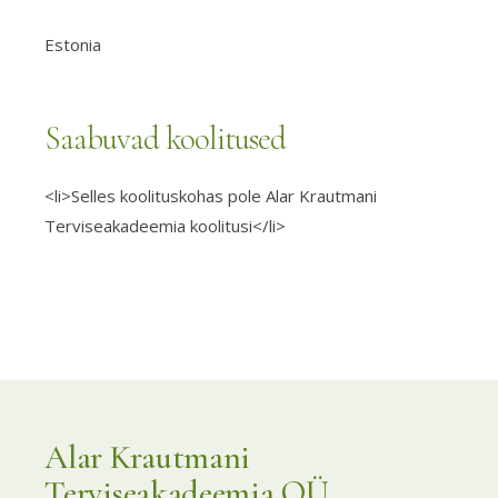
Estonia
Saabuvad koolitused
<li>Selles koolituskohas pole Alar Krautmani
Terviseakadeemia koolitusi</li>
Alar Krautmani
Terviseakadeemia OÜ