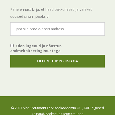
Pane ennast kirja, et head pakkumised ja värsked
uudised sinuni jõuaksid
Olen lugenud ja nõustun
andmekaitsetingimustega.
© 2023
Alar Krautmani Terviseakadeemia OÜ
, Kõik õigused
kaitstud.
Andmekaitsetingimused