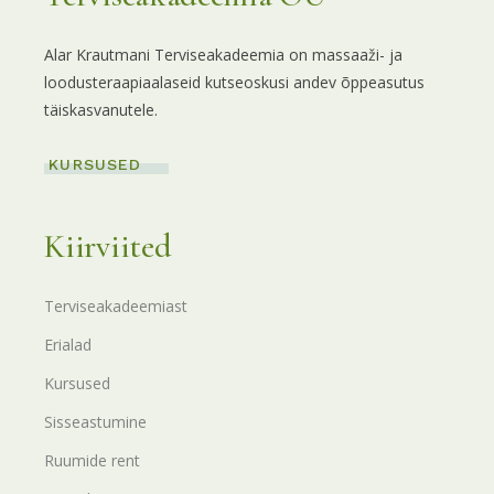
Alar Krautmani Terviseakadeemia on massaaži- ja
loodusteraapiaalaseid kutseoskusi andev õppeasutus
täiskasvanutele.
KURSUSED
Kiirviited
Terviseakadeemiast
Erialad
Kursused
Sisseastumine
Ruumide rent