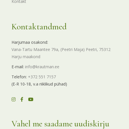
Kontakt
Kontaktandmed
Harjumaa osakond:
Vana-Tartu Maantee 79a, (Peetri Maja) Peetri, 75312
Harju maakond
E-mail:
info@krautman.ee
Telefon:
+372 551 7157
(E-R 10-18, v.a riiklikud pühad)
Vahel me saadame uudiskirju