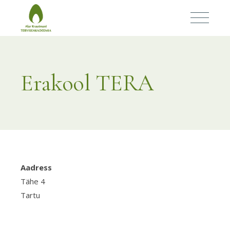
Erakool TERA
Aadress
Erak
TER
Tähe 4
Tartu