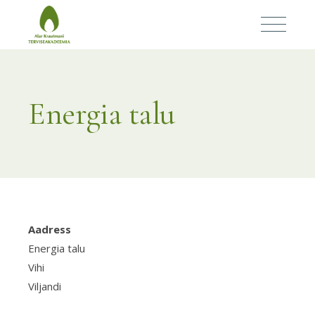
Energia talu
Aadress
Ener
talu
Energia talu
Vihi
Viljandi