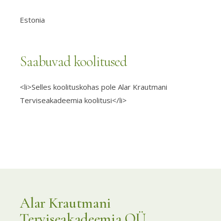
Estonia
Saabuvad koolitused
<li>Selles koolituskohas pole Alar Krautmani
Terviseakadeemia koolitusi</li>
Alar Krautmani
Terviseakadeemia OÜ