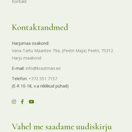
Kontakt
Kontaktandmed
Harjumaa osakond:
Vana-Tartu Maantee 79a, (Peetri Maja) Peetri, 75312
Harju maakond
E-mail:
info@krautman.ee
Telefon:
+372 551 7157
(E-R 10-18, v.a riiklikud pühad)
Vahel me saadame uudiskirju