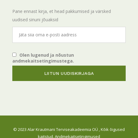
Pane ennast kirja, et head pakkumised ja värsked
uudised sinuni jõuaksid
Olen lugenud ja nõustun
andmekaitsetingimustega.
© 2023
Alar Krautmani Terviseakadeemia OÜ
, Kõik õigused
kaitstud.
Andmekaitsetingimused