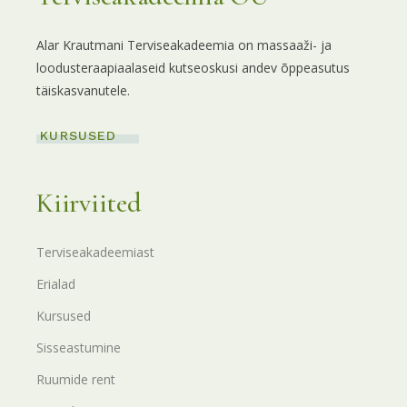
Alar Krautmani Terviseakadeemia on massaaži- ja
loodusteraapiaalaseid kutseoskusi andev õppeasutus
täiskasvanutele.
KURSUSED
Kiirviited
Terviseakadeemiast
Erialad
Kursused
Sisseastumine
Ruumide rent