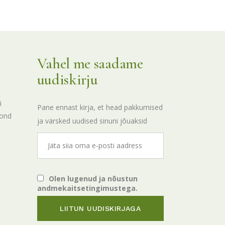
Vahel me saadame
uudiskirju
i
Pane ennast kirja, et head pakkumised
kond
ja värsked uudised sinuni jõuaksid
Olen lugenud ja nõustun
andmekaitsetingimustega.