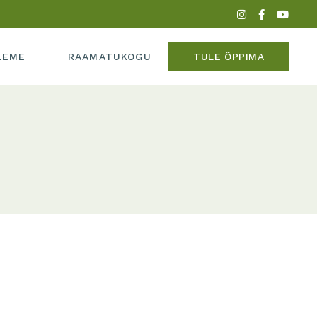
PERE
LEME
RAAMATUKOGU
TULE ÕPPIMA
ADEEMIAST
MEEDIAS
IPERE
UME
KADEEMIAST
 MEEDIAS
SUME