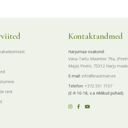
rviited
Kontaktandmed
eakadeemiast
Harjumaa osakond:
Vana-Tartu Maantee 79a, (Peetr
Maja) Peetri, 75312 Harju maa
sed
E-mail:
info@krautman.ee
stumine
Telefon:
+372 551 7157
e rent
(E-R 10-18, v.a riiklikud pühad)
kt