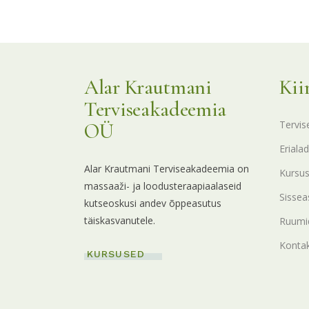
KKK
Alar Krautmani
Kii
Terviseakadeemia
Tervis
OÜ
Erialad
Alar Krautmani Terviseakadeemia on
Kursu
massaaži- ja loodusteraapiaalaseid
Sissea
kutseoskusi andev õppeasutus
täiskasvanutele.
Ruumid
Konta
KURSUSED