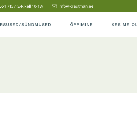
551 7157 (E-R kell 10-18)
info@krautman.ee
SUSED/SÜNDMUSED
SISSEASTUMINE
ÕPETAJAD
LI KURSUS
ÕPPEMAKS
MEIE KOOLI
RSUSED/SÜNDMUSED
ÕPPIMINE
KES ME O
PRAKTIKA
TERVISEAK
VASTUVÕTT
MEIE KOOL 
RSUSED/SÜNDMUSED
SISSEASTUMINE
ÕPETAJAD
LÕPETAMISE INFO
SÕBRAD
LLI KURSUS
ÕPPEMAKS
MEIE KOOL
HEA TAVA
KUS ME AS
PRAKTIKA
TERVISEA
ÕPILASELE
KONTAKT
VASTUVÕTT
MEIE KOOL
TÖÖ ESITAMINE
LÕPETAMISE INFO
SÕBRAD
HEA TAVA
KUS ME A
ÕPILASELE
KONTAKT
TÖÖ ESITAMINE