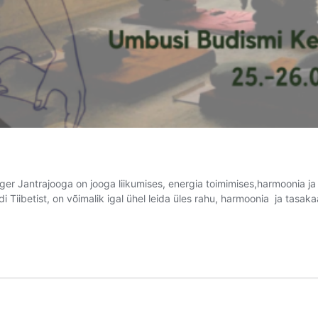
er Jantrajooga on jooga liikumises, energia toimimises,harmoonia ja
i Tiibetist, on võimalik igal ühel leida üles rahu, harmoonia ja tasa