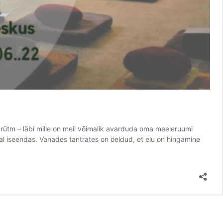
 rütm – läbi mille on meil võimalik avarduda oma meeleruumi
kaal iseendas. Vanades tantrates on öeldud, et elu on hingamine