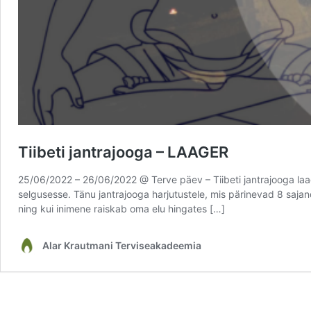
Tiibeti jantrajooga – LAAGER
25/06/2022 – 26/06/2022 @ Terve päev – Tiibeti jantrajooga laag
selgusesse. Tänu jantrajooga harjutustele, mis pärinevad 8 sajand
ning kui inimene raiskab oma elu hingates […]
Alar Krautmani Terviseakadeemia