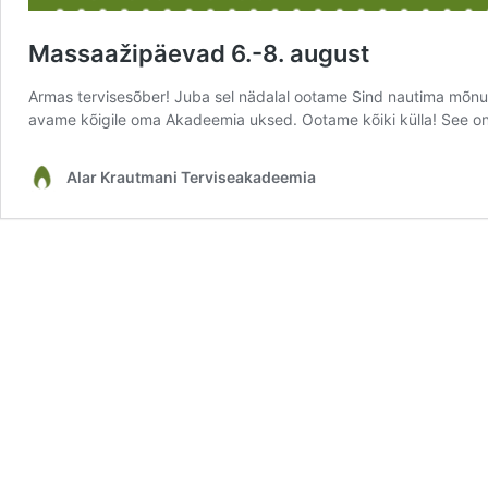
Massaažipäevad 6.-8. august
Armas tervisesõber! Juba sel nädalal ootame Sind nautima mõnusa
avame kõigile oma Akadeemia uksed. Ootame kõiki külla! See 
Alar Krautmani Terviseakadeemia